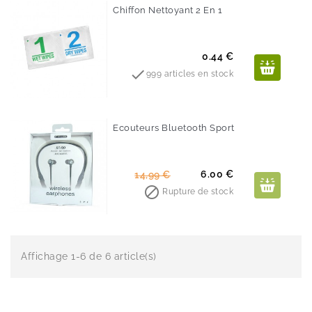
Chiffon Nettoyant 2 En 1
Prix
0.44 €

999 articles en stock
Ecouteurs Bluetooth Sport
-60%
Prix
Prix
6.00 €
14,99 €
de

Rupture de stock
base
Affichage 1-6 de 6 article(s)