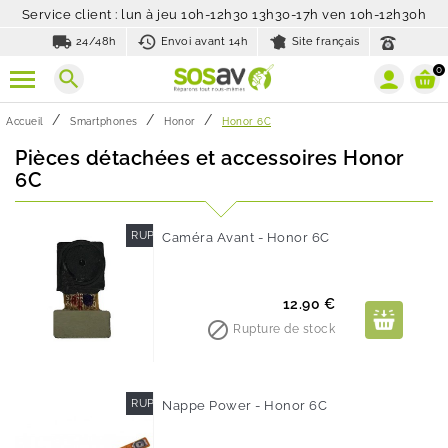
Service client : lun à jeu 10h-12h30 13h30-17h ven 10h-12h30h
local_shipping
history_toggle_off
24/48h
Envoi avant 14h
Site français
0
search
Accueil
Smartphones
Honor
Honor 6C
Pièces détachées et accessoires Honor
6C
RUPTURE DE STOCK
Caméra Avant - Honor 6C
Prix
12.90 €

Rupture de stock
RUPTURE DE STOCK
Nappe Power - Honor 6C