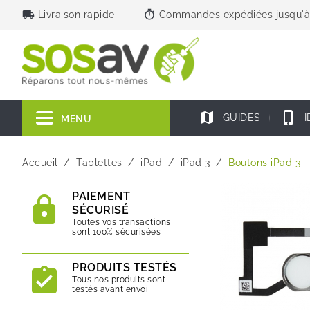
local_shipping
timer
Livraison rapide
Commandes expédiées jusqu'à
map
phone_iphone
GUIDES
I
MENU
Accueil
Tablettes
iPad
iPad 3
Boutons iPad 3
PAIEMENT
SÉCURISÉ
Toutes vos transactions
sont 100% sécurisées
PRODUITS TESTÉS
Tous nos produits sont
testés avant envoi