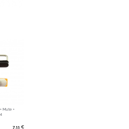
+ Mute +
 4
7.11 €