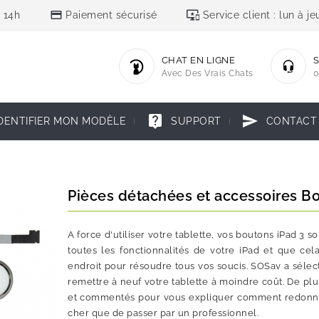
credit_card
important_devices
 14h
Paiement sécurisé
Service client : lun à 
CHAT EN LIGNE
S
Avec Des Vrais Chats
0
live_help
send
DENTIFIER MON MODÈLE
SUPPORT
CONTACT
Pièces détachées et accessoires Bo
A force d'utiliser votre tablette, vos boutons iPad 3 s
toutes les fonctionnalités de votre iPad et que ce
endroit pour résoudre tous vos soucis. SOSav a sélec
remettre à neuf votre tablette à moindre coût. De plus
et commentés pour vous expliquer comment redonner 
cher que de passer par un professionnel.