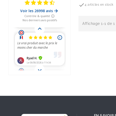

4 articles en stock
Affichage 1-1 de 1 
EN SAVOIR 