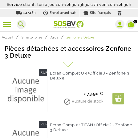
Service client : lun à jeu 10h-12h30 13h30-17h ven 10h-12h30h
local_shipping
history_toggle_off
24/48h
Envoi avant 14h
Site français
0
search
Accueil
Smartphones
Asus
Zenfone 3 Deluxe
Pièces détachées et accessoires Zenfone
3 Deluxe
RUPTURE DE STOCK
Ecran Complet OR (Officiel) - Zenfone 3
Deluxe
Prix
273.90 €

Rupture de stock
RUPTURE DE STOCK
Ecran Complet TITAN (Officiel) - Zenfone
3 Deluxe