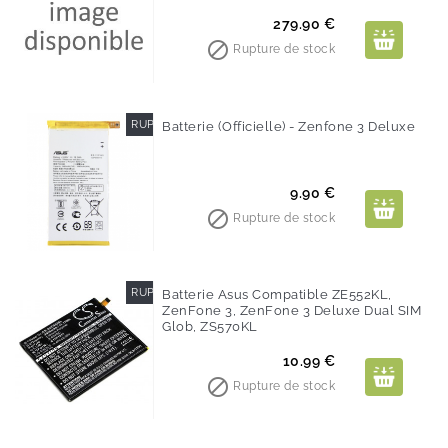
Prix
279.90 €

Rupture de stock
RUPTURE DE STOCK
Batterie (Officielle) - Zenfone 3 Deluxe
Prix
9.90 €

Rupture de stock
RUPTURE DE STOCK
Batterie Asus Compatible ZE552KL,
ZenFone 3, ZenFone 3 Deluxe Dual SIM
Glob, ZS570KL
Prix
10.99 €

Rupture de stock