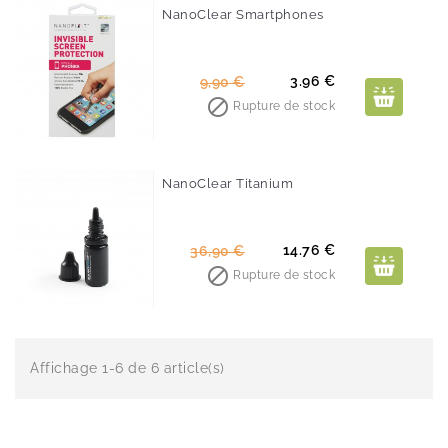
NanoClear Smartphones
-60%
Prix
Prix
3.96 €
9,90 €
de

Rupture de stock
base
NanoClear Titanium
-60%
Prix
Prix
14.76 €
36,90 €
de

Rupture de stock
base
Affichage 1-6 de 6 article(s)