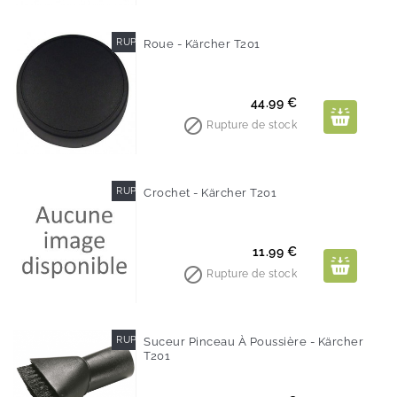
RUPTURE DE STOCK
Roue - Kärcher T201
Prix
44.99 €

Rupture de stock
RUPTURE DE STOCK
Crochet - Kärcher T201
Prix
11.99 €

Rupture de stock
RUPTURE DE STOCK
Suceur Pinceau À Poussière - Kärcher
T201