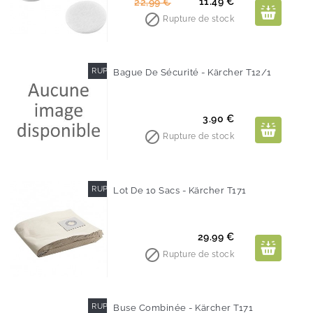
Prix
Prix
11.49 €
22,99 €
de

Rupture de stock
base
RUPTURE DE STOCK
Bague De Sécurité - Kärcher T12/1
Prix
3.90 €

Rupture de stock
RUPTURE DE STOCK
Lot De 10 Sacs - Kärcher T171
Prix
29.99 €

Rupture de stock
RUPTURE DE STOCK
Buse Combinée - Kärcher T171