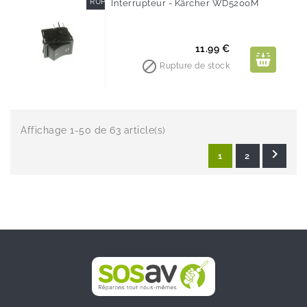
RUPTURE DE STOCK
Interrupteur - Kärcher WD5200M
Prix
11.99 €

Rupture de stock
Affichage 1-50 de 63 article(s)

1
2