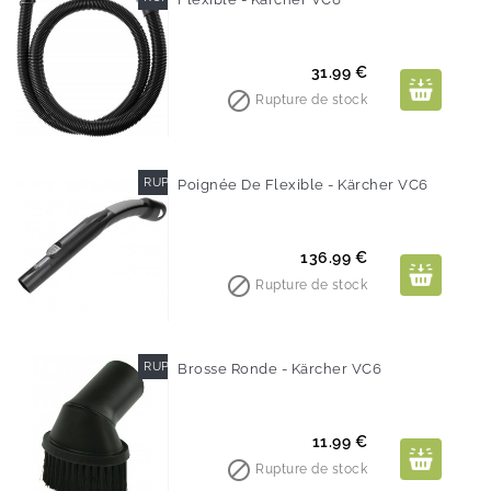
Prix
31.99 €

Rupture de stock
RUPTURE DE STOCK
Poignée De Flexible - Kärcher VC6
Prix
136.99 €

Rupture de stock
RUPTURE DE STOCK
Brosse Ronde - Kärcher VC6
Prix
11.99 €

Rupture de stock