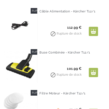
RUPTURE DE STOCK
Câble Alimentation - Kärcher T12/1
Prix
112.99 €

Rupture de stock
RUPTURE DE STOCK
Buse Combinée - Kärcher T12/1
Prix
101.99 €

Rupture de stock
RUPTURE DE STOCK
Filtre Moteur - Kärcher T12/1
-50%