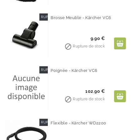
RUPTURE DE STOCK
Brosse Meuble - Kärcher VC6
Prix
9.90 €

Rupture de stock
RUPTURE DE STOCK
Poignée - Kärcher VC6
Prix
102.90 €

Rupture de stock
RUPTURE DE STOCK
Flexible - Kärcher WD2200