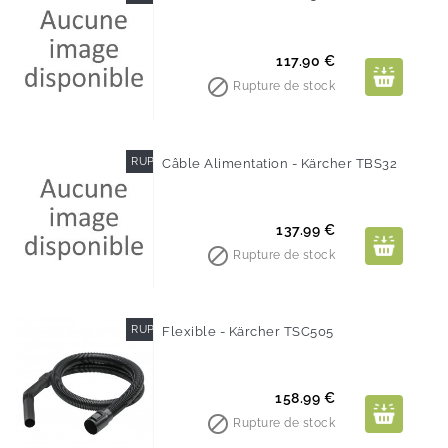
Prix
117.90 €

Rupture de stock
RUPTURE DE STOCK
Câble Alimentation - Kärcher TBS32
Prix
137.99 €

Rupture de stock
RUPTURE DE STOCK
Flexible - Kärcher TSC505
Prix
158.99 €

Rupture de stock