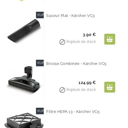
RUPTURE DE STOCK
Suceur Plat - Kärcher VC3
Prix
3.90 €

Rupture de stock
RUPTURE DE STOCK
Brosse Combinée - Kärcher VC5
Prix
124.99 €

Rupture de stock
RUPTURE DE STOCK
Filtre HEPA 13 - Kärcher VC5