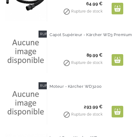
Prix
64.99 €

Rupture de stock
RUPTURE DE STOCK
Capot Supérieur - Kärcher WD3 Premium
Prix
89.99 €

Rupture de stock
RUPTURE DE STOCK
Moteur - Kärcher WD3200
Prix
293.99 €

Rupture de stock