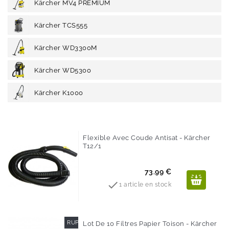
Kärcher MV4 PREMIUM
Kärcher TCS555
Kärcher WD3300M
Kärcher WD5300
Kärcher K1000
Flexible Avec Coude Antisat - Kärcher
T12/1
Prix
73.99 €

1 article en stock
RUPTURE DE STOCK
Lot De 10 Filtres Papier Toison - Kärcher