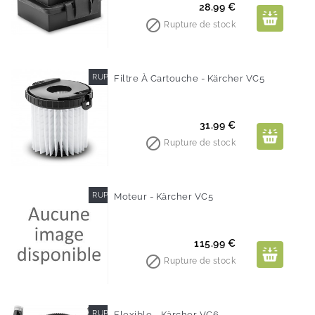
Prix
28.99 €

Rupture de stock
RUPTURE DE STOCK
Filtre À Cartouche - Kärcher VC5
Prix
31.99 €

Rupture de stock
RUPTURE DE STOCK
Moteur - Kärcher VC5
Prix
115.99 €

Rupture de stock
RUPTURE DE STOCK
Flexible - Kärcher VC6