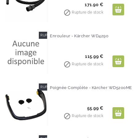
Prix
171.90 €

Rupture de stock
RUPTURE DE STOCK
Enrouleur - Kärcher WD4290
Prix
115.99 €

Rupture de stock
RUPTURE DE STOCK
Poignée Complète - Kärcher WD5200ME
Prix
55.99 €

Rupture de stock