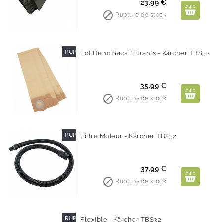
Prix
23.99 €

Rupture de stock
RUPTURE DE STOCK
Lot De 10 Sacs Filtrants - Kärcher TBS32
Prix
35.99 €

Rupture de stock
RUPTURE DE STOCK
Filtre Moteur - Kärcher TBS32
Prix
37.99 €

Rupture de stock
RUPTURE DE STOCK
Flexible - Kärcher TBS32