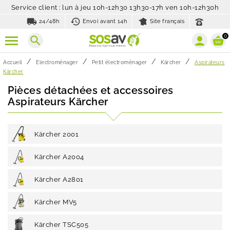
Service client : lun à jeu 10h-12h30 13h30-17h ven 10h-12h30h
local_shipping
history_toggle_off
24/48h
Envoi avant 14h
Site français
0
search
Accueil
Electroménager
Petit électroménager
Kärcher
Aspirateurs
Kärcher
Pièces détachées et accessoires
Aspirateurs Kärcher
Kärcher 2001
Kärcher A2004
Kärcher A2801
Kärcher MV5
Kärcher TSC505