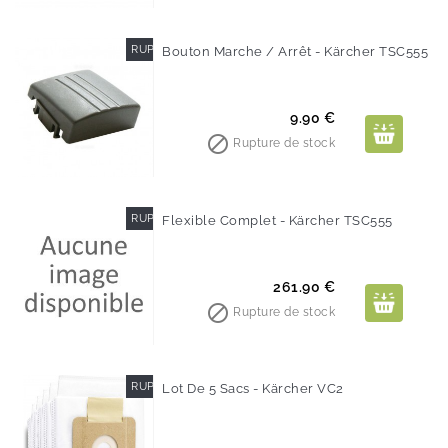
RUPTURE DE STOCK
Bouton Marche / Arrêt - Kärcher TSC555
Prix
9.90 €

Rupture de stock
RUPTURE DE STOCK
Flexible Complet - Kärcher TSC555
Prix
261.90 €

Rupture de stock
RUPTURE DE STOCK
Lot De 5 Sacs - Kärcher VC2