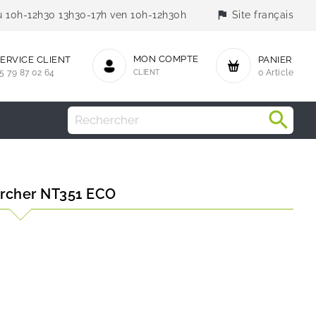
flag
jeu 10h-12h30 13h30-17h ven 10h-12h30h
Site français
MON COMPTE
ERVICE CLIENT
PANIER
5 79 87 02 64
CLIENT
0 Article
ärcher NT351 ECO