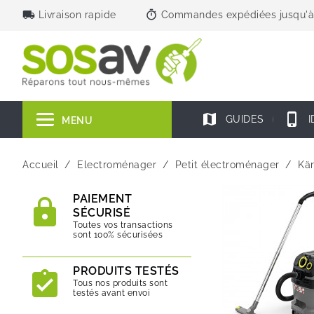
local_shipping
timer
Livraison rapide
Commandes expédiées jusqu'à
map
phone_iphone
GUIDES
I
MENU
Accueil
Electroménager
Petit électroménager
Kä
PAIEMENT
SÉCURISÉ
Toutes vos transactions
sont 100% sécurisées
PRODUITS TESTÉS
Tous nos produits sont
testés avant envoi