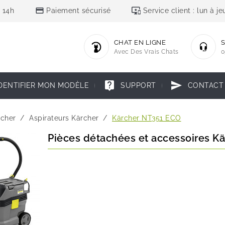
credit_card
important_devices
 14h
Paiement sécurisé
Service client : lun à 
CHAT EN LIGNE
S
Avec Des Vrais Chats
0
live_help
send
DENTIFIER MON MODÈLE
SUPPORT
CONTACT
rcher
Aspirateurs Kärcher
Kärcher NT351 ECO
Pièces détachées et accessoires K