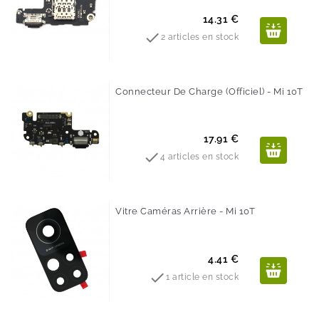
Prix
14.31 €

2 articles en stock
Connecteur De Charge (Officiel) - Mi 10T
Prix
17.91 €

4 articles en stock
Vitre Caméras Arrière - Mi 10T
Prix
4.41 €

1 article en stock