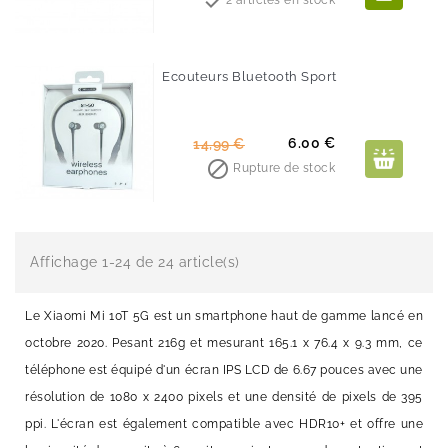

2 articles en stock
Ecouteurs Bluetooth Sport
-60%
Prix
Prix
6.00 €
14,99 €
de

Rupture de stock
base
Affichage 1-24 de 24 article(s)
Le Xiaomi Mi 10T 5G est un smartphone haut de gamme lancé en
octobre 2020. Pesant 216g et mesurant 165.1 x 76.4 x 9.3 mm, ce
téléphone est équipé d'un écran IPS LCD de 6.67 pouces avec une
résolution de 1080 x 2400 pixels et une densité de pixels de 395
ppi. L'écran est également compatible avec HDR10+ et offre une