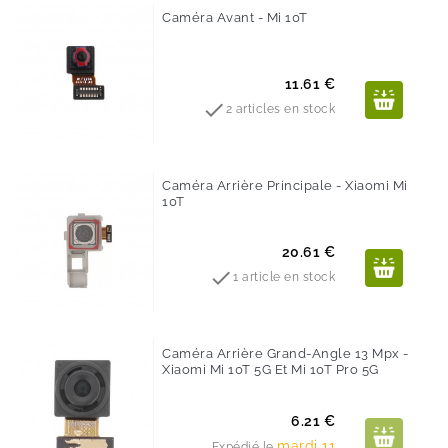
Caméra Avant - Mi 10T
Prix
11.61 €

2 articles en stock
Caméra Arrière Principale - Xiaomi Mi
10T
Prix
20.61 €

1 article en stock
Caméra Arrière Grand-Angle 13 Mpx -
Xiaomi Mi 10T 5G Et Mi 10T Pro 5G
Prix
6.21 €
mardi 11
Expédié le