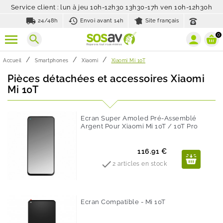
Service client : lun à jeu 10h-12h30 13h30-17h ven 10h-12h30h
local_shipping
history_toggle_off
24/48h
Envoi avant 14h
Site français
0
search
Accueil
Smartphones
Xiaomi
Xiaomi Mi 10T
Pièces détachées et accessoires Xiaomi
Mi 10T
Ecran Super Amoled Pré-Assemblé
Argent Pour Xiaomi Mi 10T / 10T Pro
Prix
116.91 €

2 articles en stock
Ecran Compatible - Mi 10T