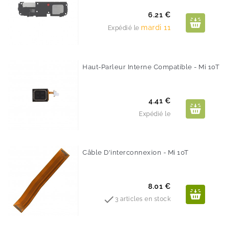
Prix
6.21 €
mardi 11
Expédié le
Haut-Parleur Interne Compatible - Mi 10T
Prix
4.41 €
Expédié le
Câble D'interconnexion - Mi 10T
Prix
8.01 €

3 articles en stock