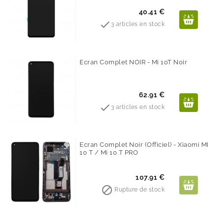
Prix
40.41 €

3 articles en stock
Ecran Complet NOIR - Mi 10T Noir
Prix
62.91 €

3 articles en stock
Ecran Complet Noir (Officiel) - Xiaomi MI
10 T / Mi 10 T PRO
Prix
107.91 €

Rupture de stock