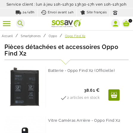
Service client : lun à jeu 10h-12h30 13h30-17h ven 10h-12h30h
local_shipping
history_toggle_off
24/48h
Envoi avant 14h
Site français
0
search
Accueil
Smartphones
Oppo
Oppo Find X2
Pièces détachées et accessoires Oppo
Find X2
Batterie - Oppo Find X2 (Officielle)
Prix
38.61 €

2 articles en stock
Vitre Caméras Arrière - Oppo Find X2