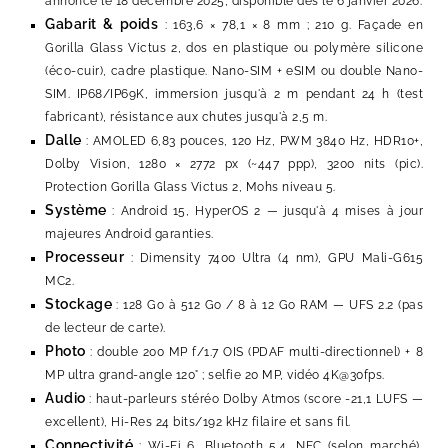
annoncé le 18 décembre 2025, disponible dès le 6 janvier 2026.
Gabarit & poids
: 163,6 × 78,1 × 8 mm ; 210 g. Façade en
Gorilla Glass Victus 2, dos en plastique ou polymère silicone
(éco-cuir), cadre plastique. Nano-SIM + eSIM ou double Nano-
SIM. IP68/IP69K, immersion jusqu'à 2 m pendant 24 h (test
fabricant), résistance aux chutes jusqu'à 2,5 m.
Dalle
: AMOLED 6,83 pouces, 120 Hz, PWM 3840 Hz, HDR10+,
Dolby Vision, 1280 × 2772 px (~447 ppp), 3200 nits (pic).
Protection Gorilla Glass Victus 2, Mohs niveau 5.
Système
: Android 15, HyperOS 2 — jusqu'à 4 mises à jour
majeures Android garanties.
Processeur
: Dimensity 7400 Ultra (4 nm), GPU Mali-G615
MC2.
Stockage
: 128 Go à 512 Go / 8 à 12 Go RAM — UFS 2.2 (pas
de lecteur de carte).
Photo
: double 200 MP f/1.7 OIS (PDAF multi-directionnel) + 8
MP ultra grand-angle 120° ; selfie 20 MP, vidéo 4K@30fps.
Audio
: haut-parleurs stéréo Dolby Atmos (score -21,1 LUFS —
excellent), Hi-Res 24 bits/192 kHz filaire et sans fil.
Connectivité
: Wi-Fi 6, Bluetooth 5.4, NFC (selon marché),