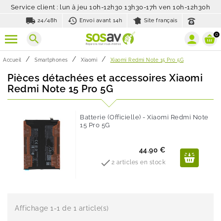
Service client : lun à jeu 10h-12h30 13h30-17h ven 10h-12h30h
local_shipping
history_toggle_off
24/48h
Envoi avant 14h
Site français
0
search
Accueil
Smartphones
Xiaomi
Xiaomi Redmi Note 15 Pro 5G
Pièces détachées et accessoires Xiaomi
Redmi Note 15 Pro 5G
Batterie (Officielle) - Xiaomi Redmi Note
15 Pro 5G
Prix
44.90 €

2 articles en stock
Affichage 1-1 de 1 article(s)