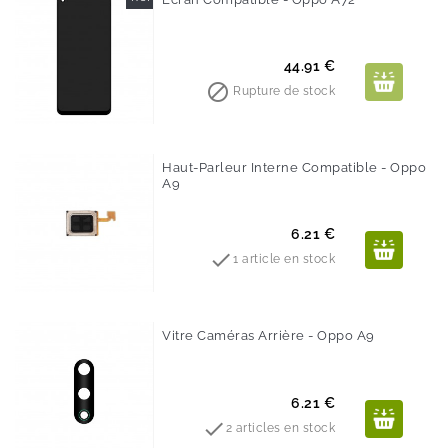
Prix
44.91 €

Rupture de stock
Haut-Parleur Interne Compatible - Oppo
A9
Prix
6.21 €

1 article en stock
Vitre Caméras Arrière - Oppo A9
Prix
6.21 €

2 articles en stock