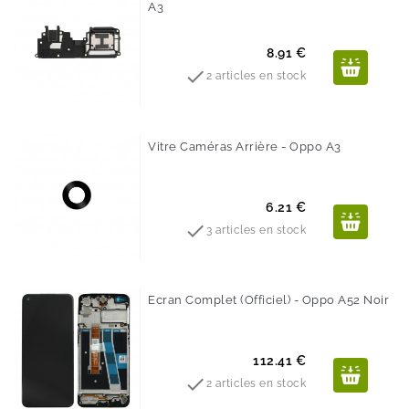
A3
Prix
8.91 €

2 articles en stock
Vitre Caméras Arrière - Oppo A3
Prix
6.21 €

3 articles en stock
Ecran Complet (Officiel) - Oppo A52 Noir
Prix
112.41 €

2 articles en stock