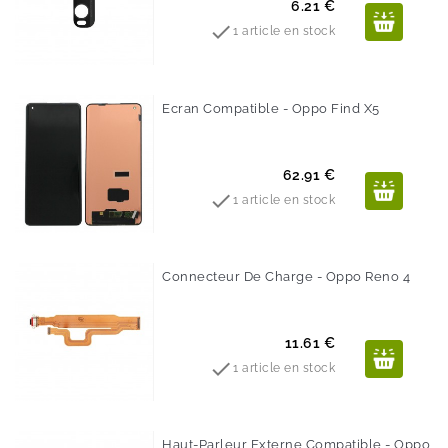
Prix
6.21 €

1 article en stock
Ecran Compatible - Oppo Find X5
Prix
62.91 €

1 article en stock
Connecteur De Charge - Oppo Reno 4
Prix
11.61 €

1 article en stock
Haut-Parleur Externe Compatible - Oppo