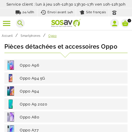
Service client : lun à jeu 10h-12h30 13h30-17h ven 10h-12h30h
local_shipping
history_toggle_off
24/48h
Envoi avant 14h
Site français
0
search
Accueil
Smartphones
Oppo
Pièces détachées et accessoires Oppo
Oppo A96
Oppo A94 5G
Oppo A94
Oppo A9 2020
Oppo A80
Oppo A77