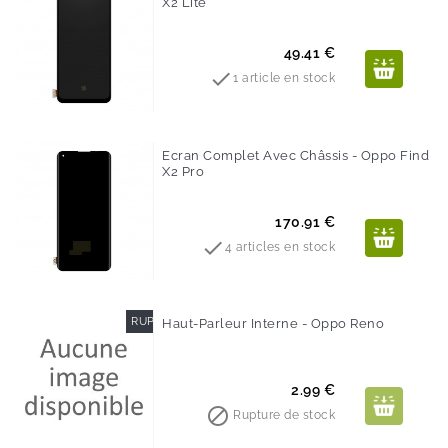
X2 Lite
Prix
49.41 €

1 article en stock
Ecran Complet Avec Châssis - Oppo Find
X2 Pro
Prix
170.91 €

4 articles en stock
RUPTURE DE STOCK
Haut-Parleur Interne - Oppo Reno
Prix
2.99 €

Rupture de stock