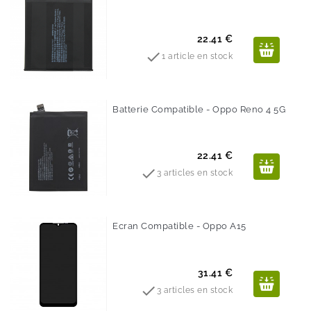
Prix
22.41 €

1 article en stock
Batterie Compatible - Oppo Reno 4 5G
Prix
22.41 €

3 articles en stock
Ecran Compatible - Oppo A15
Prix
31.41 €

3 articles en stock