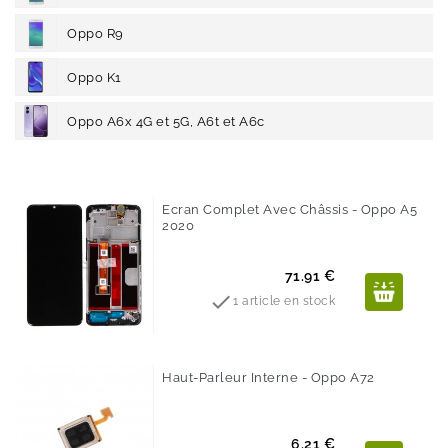
Oppo R9
Oppo K1
Oppo A6x 4G et 5G, A6t et A6c
Ecran Complet Avec Châssis - Oppo A5
2020
Prix
71.91 €

1 article en stock
Haut-Parleur Interne - Oppo A72
Prix
6.21 €