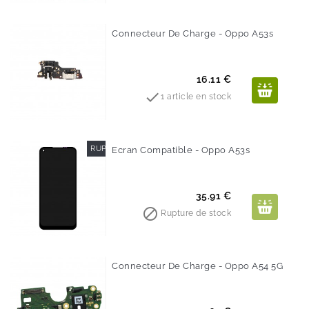
Connecteur De Charge - Oppo A53s
Prix
16.11 €

1 article en stock
RUPTURE DE STOCK
Ecran Compatible - Oppo A53s
Prix
35.91 €

Rupture de stock
Connecteur De Charge - Oppo A54 5G