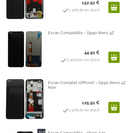
Prix
152.91 €

1 article en stock
Ecran Compatible - Oppo Reno 4Z
Prix
44.91 €

2 articles en stock
Ecran Complet (Officiel) - Oppo Reno 4Z
Noir
Prix
125.91 €

1 article en stock
RUPTURE DE STOCK
Ecran Compatible - Oppo A72