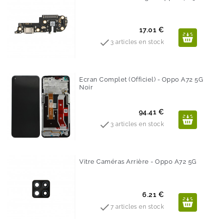
Prix
17.01 €

3 articles en stock
Ecran Complet (Officiel) - Oppo A72 5G
Noir
Prix
94.41 €

3 articles en stock
Vitre Caméras Arrière - Oppo A72 5G
Prix
6.21 €

7 articles en stock