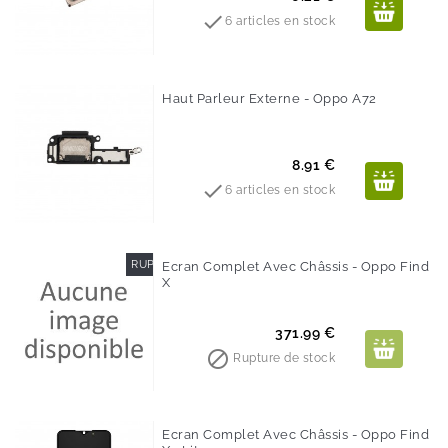

6 articles en stock
Haut Parleur Externe - Oppo A72
Prix
8.91 €

6 articles en stock
RUPTURE DE STOCK
Ecran Complet Avec Châssis - Oppo Find
X
Prix
371.99 €

Rupture de stock
Ecran Complet Avec Châssis - Oppo Find