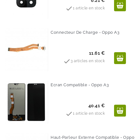
Prix
6.21 €

1 article en stock
Connecteur De Charge - Oppo A3
Prix
11.61 €

3 articles en stock
Ecran Compatible - Oppo A3
Prix
40.41 €

1 article en stock
Haut-Parleur Externe Compatible - Oppo