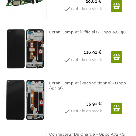
Prix
20.61 €

1 article en stock
Ecran Complet (Officiel) - Oppo A54 5G
Prix
116.91 €

1 article en stock
Ecran Complet (Reconditionné) - Oppo
A54 5G
Prix
35.91 €

1 article en stock
Connecteur De Charge - Oppo A72 5G