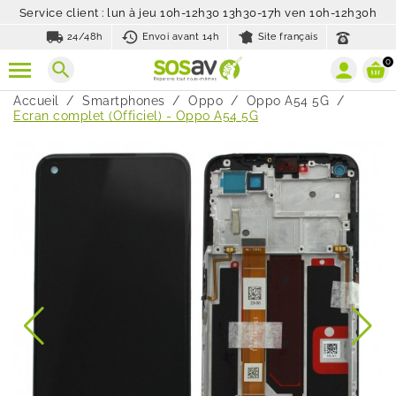
Service client : lun à jeu 10h-12h30 13h30-17h ven 10h-12h30h
local_shipping
history_toggle_off
24/48h
Envoi avant 14h
Site français
0
search
Accueil
Smartphones
Oppo
Oppo A54 5G
Ecran complet (Officiel) - Oppo A54 5G