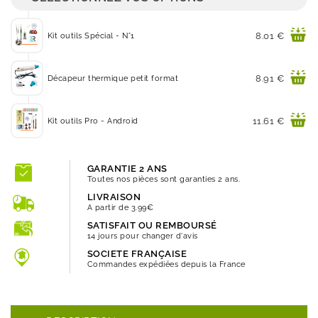
Prix
8.01 €
Kit outils Spécial - N°1
Prix
8.91 €
Décapeur thermique petit format
Prix
11.61 €
Kit outils Pro - Android
GARANTIE 2 ANS
Toutes nos pièces sont garanties 2 ans.
LIVRAISON
A partir de 3.99€
SATISFAIT OU REMBOURSÉ
14 jours pour changer d'avis
SOCIETE FRANÇAISE
Commandes expédiées depuis la France