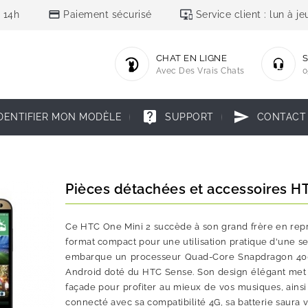
credit_card
important_devices
 14h
Paiement sécurisé
Service client : lun à 
CHAT EN LIGNE
S
Avec Des Vrais Chats
0
live_help
send
DENTIFIER MON MODÈLE
SUPPORT
CONTACT
Pièces détachées et accessoires H
Ce HTC One Mini 2 succède à son grand frère en repre
format compact pour une utilisation pratique d'une seu
embarque un processeur Quad-Core Snapdragon 400 d
Android doté du HTC Sense. Son design élégant met 
façade pour profiter au mieux de vos musiques, ains
connecté avec sa compatibilité 4G, sa batterie saura 