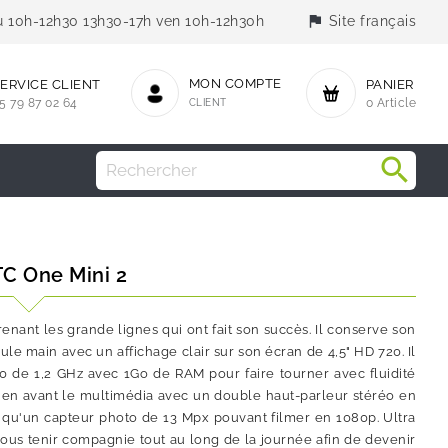
flag
jeu 10h-12h30 13h30-17h ven 10h-12h30h
Site français
MON COMPTE
ERVICE CLIENT
PANIER
5 79 87 02 64
CLIENT
0 Article
TC One Mini 2
nant les grande lignes qui ont fait son succès. Il conserve son
le main avec un affichage clair sur son écran de 4,5" HD 720. Il
e 1,2 GHz avec 1Go de RAM pour faire tourner avec fluidité
en avant le multimédia avec un double haut-parleur stéréo en
i qu'un capteur photo de 13 Mpx pouvant filmer en 1080p. Ultra
vous tenir compagnie tout au long de la journée afin de devenir