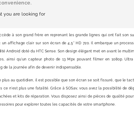
nconvenience.
t you are looking for
cède à son grand frère en reprenant les grande lignes qui ont fait son su
c un affichage clair sur son écran de 4,5" HD 720. Il embarque un proc
idité Android doté du HTC Sense. Son design élégant met en avant le multi
s, ainsi qu'un capteur photo de 13 Mpx pouvant filmer en 1080p. Ultra 
 de la journée afin de devenir indispensable.
te plus au quotidien, il est possible que son écran se soit fissuré, que le t
s ce n'est plus une fatalité. Grâce à SOSav, vous avez la possibilité de 
chées et kits de réparation. Vous disposez ainsi de pièces de qualité pour 
essoires pour explorer toutes les capacités de votre smartphone.