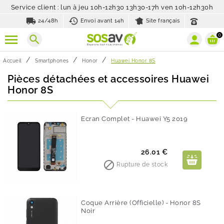
Service client : lun à jeu 10h-12h30 13h30-17h ven 10h-12h30h
local_shipping
history_toggle_off
24/48h
Envoi avant 14h
Site français
0
search
Accueil
Smartphones
Honor
Huawei Honor 8S
Pièces détachées et accessoires Huawei
Honor 8S
Ecran Complet - Huawei Y5 2019
Prix
26.01 €

Rupture de stock
Coque Arrière (Officielle) - Honor 8S
Noir