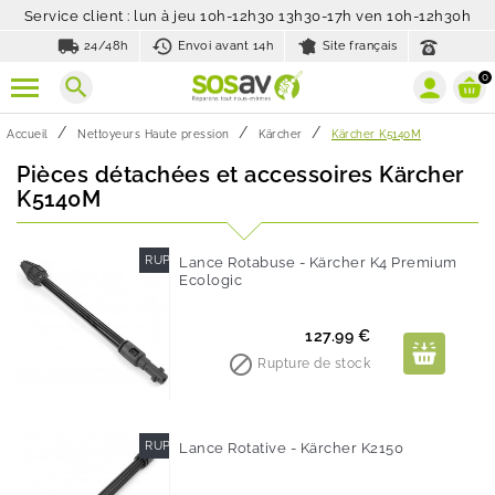
Service client : lun à jeu 10h-12h30 13h30-17h ven 10h-12h30h
local_shipping
history_toggle_off
24/48h
Envoi avant 14h
Site français
0
search
Accueil
Nettoyeurs Haute pression
Kärcher
Kärcher K5140M
Pièces détachées et accessoires Kärcher
K5140M
RUPTURE DE STOCK
Lance Rotabuse - Kärcher K4 Premium
Ecologic
Prix
127.99 €

Rupture de stock
RUPTURE DE STOCK
Lance Rotative - Kärcher K2150