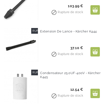
Prix
103.99 €

Rupture de stock
RUPTURE DE STOCK
Extension De Lance - Kärcher K444
Prix
37.10 €

Rupture de stock
RUPTURE DE STOCK
Condensateur 25.0UF-400V - Kärcher
K445
Prix
12.54 €

Rupture de stock