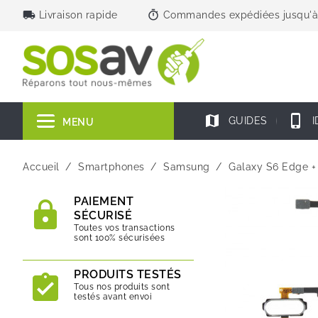
local_shipping
timer
Livraison rapide
Commandes expédiées jusqu'à
map
phone_iphone
GUIDES
I
MENU
Accueil
Smartphones
Samsung
Galaxy S6 Edge +
PAIEMENT
SÉCURISÉ
Toutes vos transactions
sont 100% sécurisées
PRODUITS TESTÉS
Tous nos produits sont
testés avant envoi