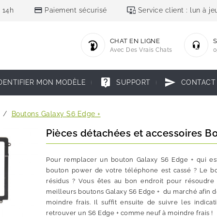
credit_card
important_devices
 14h
Paiement sécurisé
Service client : lun à 
CHAT EN LIGNE
S
Avec Des Vrais Chats
0
live_help
send
DENTIFIER MON MODÈLE
SUPPORT
CONTACT
Boutons Galaxy S6 Edge +
Pièces détachées et accessoires B
Pour remplacer un bouton Galaxy S6 Edge + qui est p
bouton power de votre téléphone est cassé ? Le bou
résidus ? Vous êtes au bon endroit pour résoudre 
meilleurs boutons Galaxy S6 Edge + du marché afin 
moindre frais. Il suffit ensuite de suivre les indi
retrouver un S6 Edge + comme neuf à moindre frais !