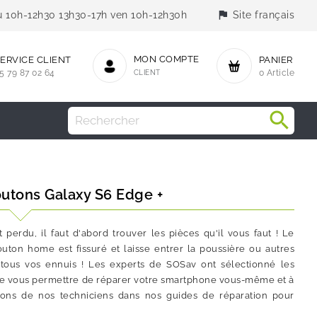
flag
jeu 10h-12h30 13h30-17h ven 10h-12h30h
Site français
MON COMPTE
ERVICE CLIENT
PANIER
5 79 87 02 64
CLIENT
0 Article
outons Galaxy S6 Edge +
erdu, il faut d'abord trouver les pièces qu'il vous faut ! Le
ton home est fissuré et laisse entrer la poussière ou autres
tous vos ennuis ! Les experts de SOSav ont sélectionné les
de vous permettre de réparer votre smartphone vous-même et à
cations de nos techniciens dans nos guides de réparation pour