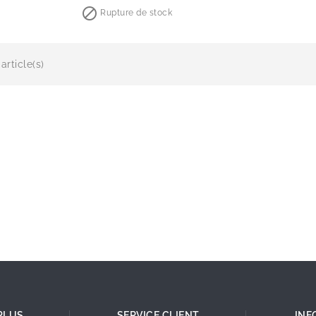

Rupture de stock
article(s)
PLUS
SERVICE CLIENT
INF