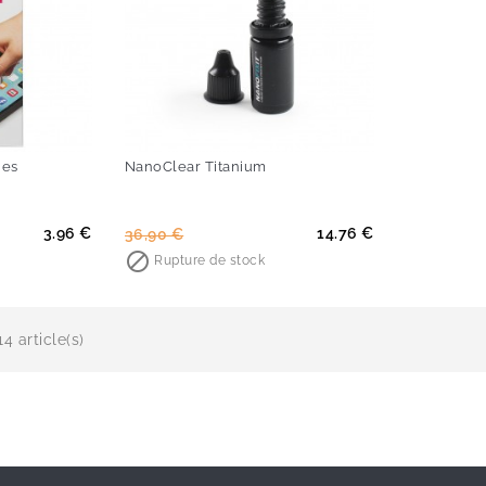
nes
NanoClear Titanium
Prix
Prix
3.96 €
14.76 €
36,90 €
de

Rupture de stock
base
4 article(s)