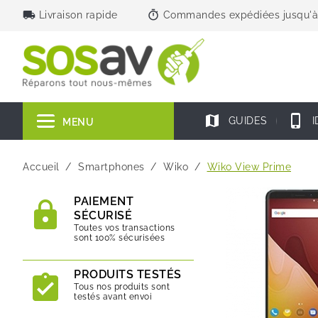
local_shipping
timer
Livraison rapide
Commandes expédiées jusqu'à
map
phone_iphone
GUIDES
I
MENU
Accueil
Smartphones
Wiko
Wiko View Prime
PAIEMENT
SÉCURISÉ
Toutes vos transactions
sont 100% sécurisées
PRODUITS TESTÉS
Tous nos produits sont
testés avant envoi