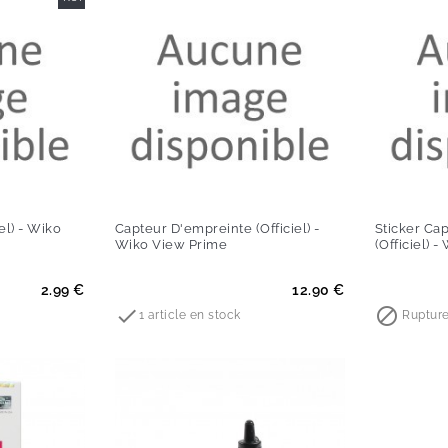
iel) - Wiko
Capteur D'empreinte (Officiel) -
Sticker Ca
Wiko View Prime
(Officiel) 
Prix
Prix
2.99 €
12.90 €


1 article en stock
Rupture
-60%
-60%