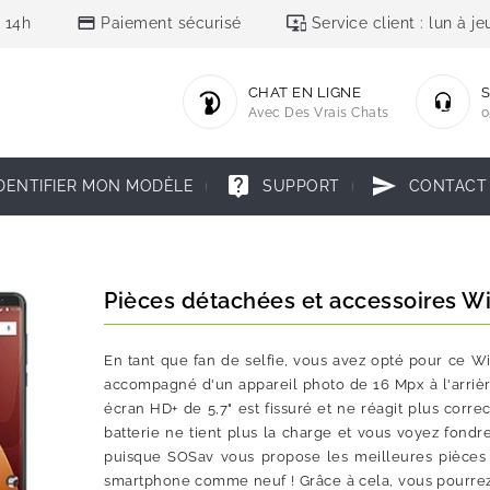
credit_card
important_devices
 14h
Paiement sécurisé
Service client : lun à 
CHAT EN LIGNE
S
Avec Des Vrais Chats
0
live_help
send
DENTIFIER MON MODÈLE
SUPPORT
CONTACT
Pièces détachées et accessoires W
En tant que fan de selfie, vous avez opté pour ce 
accompagné d'un appareil photo de 16 Mpx à l'arrière
écran HD+ de 5,7" est fissuré et ne réagit plus corr
batterie ne tient plus la charge et vous voyez fond
puisque SOSav vous propose les meilleures pièces
smartphone comme neuf ! Grâce à cela, vous pourrez