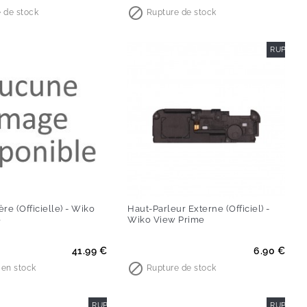

 de stock
Rupture de stock
RUPTURE
re (Officielle) - Wiko
Haut-Parleur Externe (Officiel) -
e
Wiko View Prime
Prix
41.99 €
6.90 €

e en stock
Rupture de stock
RUPTURE DE STOCK
RUPTURE