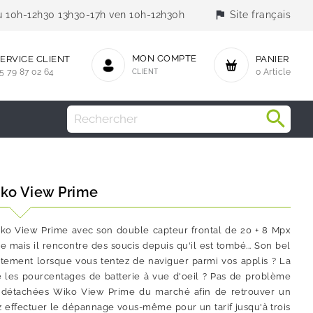
flag
jeu 10h-12h30 13h30-17h ven 10h-12h30h
Site français
MON COMPTE
ERVICE CLIENT
PANIER
5 79 87 02 64
CLIENT
0 Article
iko View Prime
Wiko View Prime avec son double capteur frontal de 20 + 8 Mpx
 mais il rencontre des soucis depuis qu'il est tombé... Son bel
ectement lorsque vous tentez de naviguer parmi vos applis ? La
re les pourcentages de batterie à vue d'oeil ? Pas de problème
 détachées Wiko View Prime du marché afin de retrouver un
 effectuer le dépannage vous-même pour un tarif jusqu'à trois