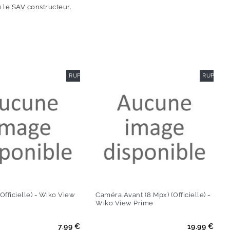
u le SAV constructeur.
RUPTURE DE STOCK
RUPTURE
(Officielle) - Wiko View
Caméra Avant (8 Mpx) (Officielle) -
Wiko View Prime
Prix
7.99 €
19.99 €