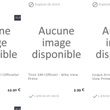


Rupture de stock
Rupture
RUPTURE DE STOCK
(Officielle)
Tiroir SIM (Officiel) - Wiko View
Coque Arriè
Prime
View Prim
Prix
Prix
45.90 €
5.99 €


1 article en stock
1 articl
RUPTURE DE STOCK