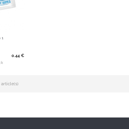
 1
0.44 €
ck
article(s)