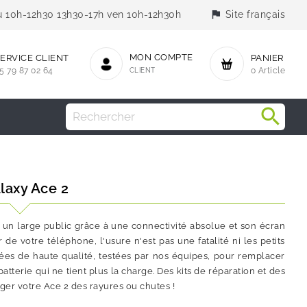
flag
jeu 10h-12h30 13h30-17h ven 10h-12h30h
Site français
MON COMPTE
ERVICE CLIENT
PANIER
5 79 87 02 64
CLIENT
0 Article
laxy Ace 2
 un large public grâce à une connectivité absolue et son écran
de votre téléphone, l'usure n'est pas une fatalité ni les petits
ées de haute qualité, testées par nos équipes, pour remplacer
tterie qui ne tient plus la charge. Des kits de réparation et des
ger votre Ace 2 des rayures ou chutes !