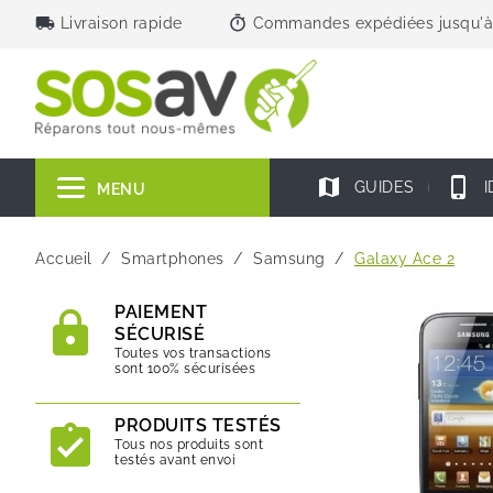
local_shipping
timer
Livraison rapide
Commandes expédiées jusqu'à
map
phone_iphone
GUIDES
I
MENU
Accueil
Smartphones
Samsung
Galaxy Ace 2
PAIEMENT
SÉCURISÉ
Toutes vos transactions
sont 100% sécurisées
PRODUITS TESTÉS
Tous nos produits sont
testés avant envoi