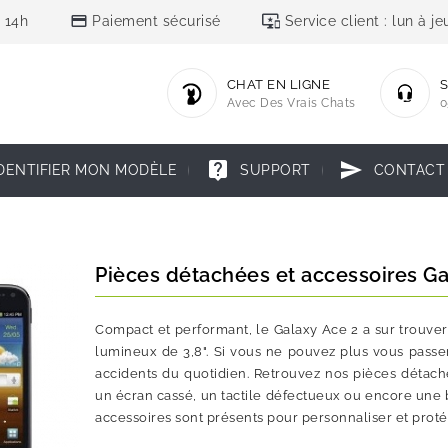
credit_card
important_devices
 14h
Paiement sécurisé
Service client : lun à 
CHAT EN LIGNE
S
Avec Des Vrais Chats
0
live_help
send
DENTIFIER MON MODÈLE
SUPPORT
CONTACT
Pièces détachées et accessoires Ga
Compact et performant, le Galaxy Ace 2 a sur trouver
lumineux de 3,8". Si vous ne pouvez plus vous passer 
accidents du quotidien. Retrouvez nos pièces détach
un écran cassé, un tactile défectueux ou encore une ba
accessoires sont présents pour personnaliser et proté