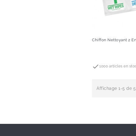
Chiffon Nettoyant 2 En
Prix

1000 articles en sto
Affichage 1-5 de 5 