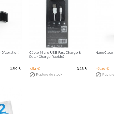
-60%
-60%
e D'aération)
Câble Micro USB Fast Charge &
NanoClear 
Data (Charge Rapide)
Prix
Prix
Prix
Pri
1.60 €
3.13 €
7,84 €
36,90 €
de

de

Rupture de stock
Rupture
base
base