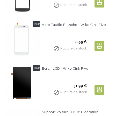

Rupture de stock
RUPTURE DE STOCK
Vitre Tactile Blanche - Wiko Cink Five
Prix
8.99 €

Rupture de stock
RUPTURE DE STOCK
Ecran LCD - Wiko Cink Five
Prix
31.99 €

Rupture de stock
Support Voiture (Grille D'aération)