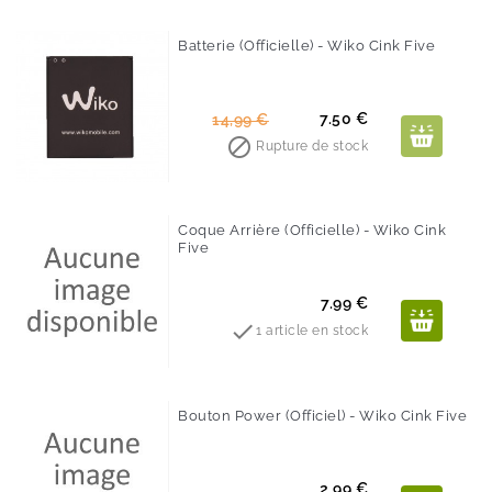
Batterie (Officielle) - Wiko Cink Five
-50%
Prix
Prix
7.50 €
14,99 €
de

Rupture de stock
base
Coque Arrière (Officielle) - Wiko Cink
Five
Prix
7.99 €

1 article en stock
Bouton Power (Officiel) - Wiko Cink Five
Prix
2.99 €