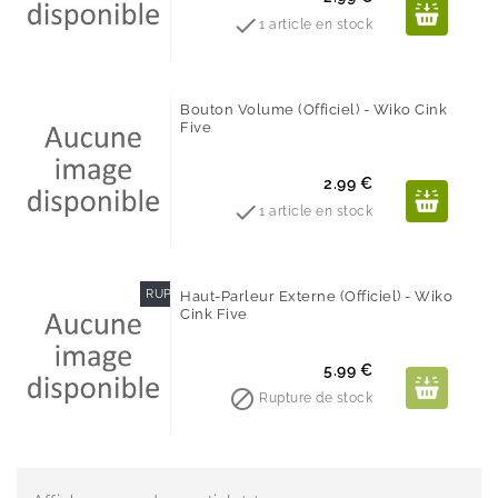

1 article en stock
Bouton Volume (Officiel) - Wiko Cink
Five
Prix
2.99 €

1 article en stock
RUPTURE DE STOCK
Haut-Parleur Externe (Officiel) - Wiko
Cink Five
Prix
5.99 €

Rupture de stock