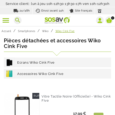
Service client : lun à jeu 10h-12h30 13h30-17h ven 10h-12h30h
local_shipping
history_toggle_off
24/48h
Envoi avant 14h
Site français
0
search
Accueil
Smartphones
Wiko
Wiko Cink Five
Pièces détachées et accessoires Wiko
Cink Five
Ecrans Wiko Cink Five
Accessoires Wiko Cink Five
RUPTURE DE STOCK
Vitre Tactile Noire (officielle) - Wiko Cink
Five
Prix
17.99 €