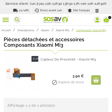
Service client : lun à jeu 10h-12h30 13h30-17h ven 10h-12h30h
local_shipping
history_toggle_off
24/48h
Envoi avant 14h
Site français
0
search
Accueil
Smartphones
Xiaomi
Xiaomi Mi3
Composants Xiaomi Mi3
Pièces détachées et accessoires
Composants Xiaomi Mi3
RUPTURE DE STOCK
Capteur De Proximité - Xiaomi Mi3
Prix
3.90 €

Rupture de stock
Affichage 1-1 de 1 article(s)