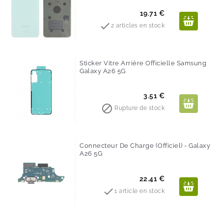
Prix
19.71 €

2 articles en stock
Sticker Vitre Arrière Officielle Samsung
Galaxy A26 5G
Prix
3.51 €

Rupture de stock
Connecteur De Charge (Officiel) - Galaxy
A26 5G
Prix
22.41 €

1 article en stock