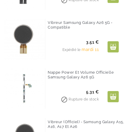

Rupture de stock
Vibreur Samsung Galaxy A26 5G -
Compatible
Prix
3.51 €
mardi 11
Expédié le
Nappe Power Et Volume Officielle
Samsung Galaxy A26 5G
Prix
5.31 €

Rupture de stock
Vibreur (Officiel) - Samsung Galaxy A15,
A16, A17 Et A26