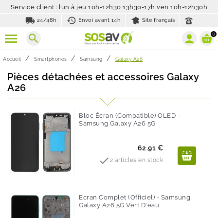
Service client : lun à jeu 10h-12h30 13h30-17h ven 10h-12h30h
local_shipping
history_toggle_off
24/48h
Envoi avant 14h
Site français
0
search
Accueil
Smartphones
Samsung
Galaxy A26
Pièces détachées et accessoires Galaxy
A26
Bloc Écran (Compatible) OLED -
Samsung Galaxy A26 5G
Prix
62.91 €

2 articles en stock
Ecran Complet (Officiel) - Samsung
Galaxy A26 5G Vert D'eau