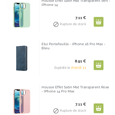
Housse Effet Satin Mat Transparent Vert -
IPhone 14
Prix
7.11 €

Rupture de stock
Etui Portefeuille - IPhone 16 Pro Max -
Bleu
Prix
8.91 €
mardi 11
Expédié le
Housse Effet Satin Mat Transparent Rose
- IPhone 14 Pro Max
Prix
7.11 €

Rupture de stock