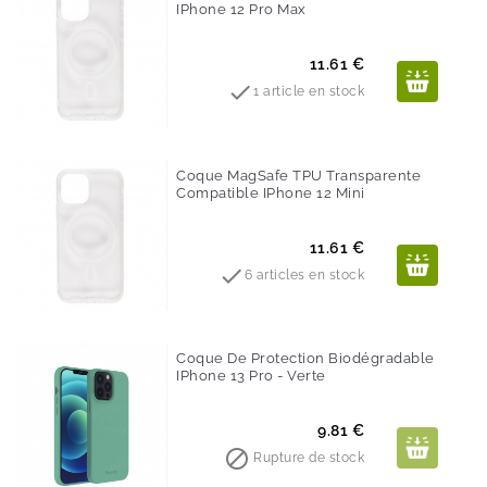
IPhone 12 Pro Max
Prix
11.61 €

1 article en stock
Coque MagSafe TPU Transparente
Compatible IPhone 12 Mini
Prix
11.61 €

6 articles en stock
Coque De Protection Biodégradable
IPhone 13 Pro - Verte
Prix
9.81 €

Rupture de stock