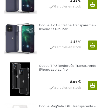
Prix
4.41 €

6 articles en stock
Coque TPU Ultrafine Transparente -
IPhone 12 Pro Max
Prix
4.41 €

7 articles en stock
Coque TPU Renforcée Transparente -
IPhone 12 / 12 Pro
Prix
8.01 €

2 articles en stock
Coque MagSafe TPU Transparente -