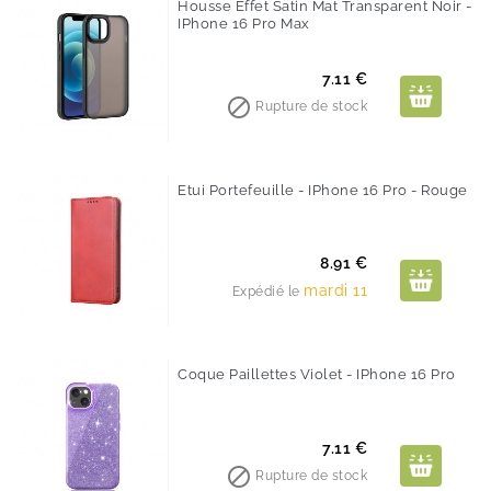
Housse Effet Satin Mat Transparent Noir -
IPhone 16 Pro Max
Prix
7.11 €

Rupture de stock
Etui Portefeuille - IPhone 16 Pro - Rouge
Prix
8.91 €
mardi 11
Expédié le
Coque Paillettes Violet - IPhone 16 Pro
Prix
7.11 €

Rupture de stock