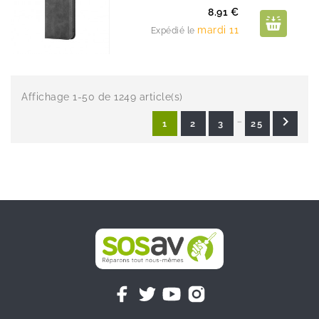
Prix
8.91 €
mardi 11
Expédié le
Affichage 1-50 de 1249 article(s)
…

1
2
3
25