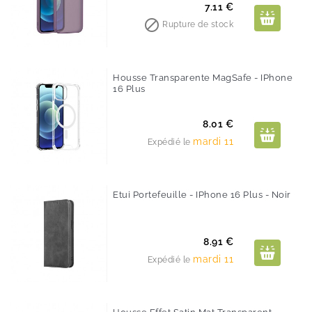
Prix
7.11 €

Rupture de stock
Housse Transparente MagSafe - IPhone
16 Plus
Prix
8.01 €
mardi 11
Expédié le
Etui Portefeuille - IPhone 16 Plus - Noir
Prix
8.91 €
mardi 11
Expédié le