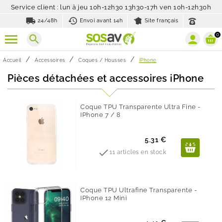
Service client : lun à jeu 10h-12h30 13h30-17h ven 10h-12h30h
local_shipping
history_toggle_off
24/48h
Envoi avant 14h
Site français
0
search
Accueil
Accessoires
Coques / Housses
iPhone
Pièces détachées et accessoires iPhone
Coque TPU Transparente Ultra Fine -
IPhone 7 / 8
Prix
5.31 €

11 articles en stock
Coque TPU Ultrafine Transparente -
IPhone 12 Mini