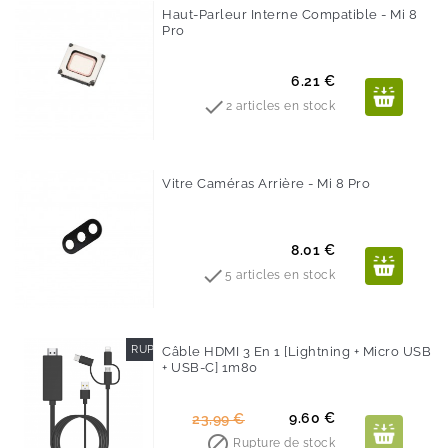
Haut-Parleur Interne Compatible - Mi 8
Pro
Prix
6.21 €

2 articles en stock
Vitre Caméras Arrière - Mi 8 Pro
Prix
8.01 €

5 articles en stock
RUPTURE DE STOCK
Câble HDMI 3 En 1 [Lightning + Micro USB
+ USB-C] 1m80
-60%
Prix
Prix
9.60 €
23,99 €
de

Rupture de stock