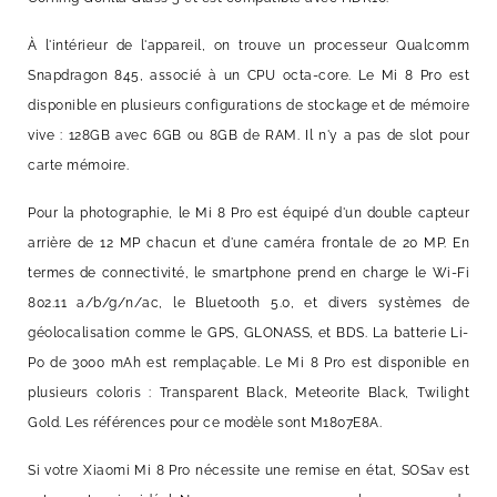
À l'intérieur de l'appareil, on trouve un processeur Qualcomm
Snapdragon 845, associé à un CPU octa-core. Le Mi 8 Pro est
disponible en plusieurs configurations de stockage et de mémoire
vive : 128GB avec 6GB ou 8GB de RAM. Il n'y a pas de slot pour
carte mémoire.
Pour la photographie, le Mi 8 Pro est équipé d'un double capteur
arrière de 12 MP chacun et d'une caméra frontale de 20 MP. En
termes de connectivité, le smartphone prend en charge le Wi-Fi
802.11 a/b/g/n/ac, le Bluetooth 5.0, et divers systèmes de
géolocalisation comme le GPS, GLONASS, et BDS. La batterie Li-
Po de 3000 mAh est remplaçable. Le Mi 8 Pro est disponible en
plusieurs coloris : Transparent Black, Meteorite Black, Twilight
Gold. Les références pour ce modèle sont M1807E8A.
Si votre Xiaomi Mi 8 Pro nécessite une remise en état, SOSav est