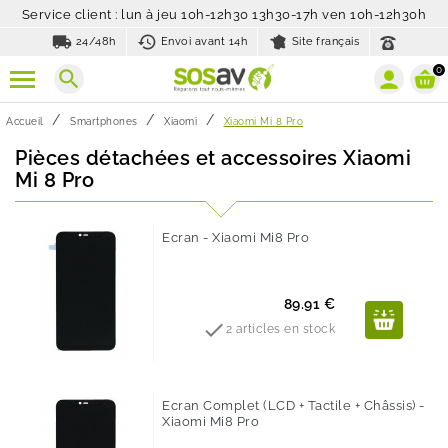
Service client : lun à jeu 10h-12h30 13h30-17h ven 10h-12h30h
local_shipping
history_toggle_off
24/48h
Envoi avant 14h
Site français
0
search
Accueil
Smartphones
Xiaomi
Xiaomi Mi 8 Pro
Pièces détachées et accessoires Xiaomi
Mi 8 Pro
Ecran - Xiaomi Mi8 Pro
Prix
89.91 €

2 articles en stock
Ecran Complet (LCD + Tactile + Châssis) -
Xiaomi Mi8 Pro