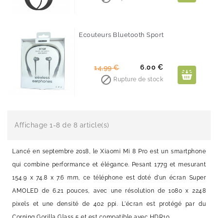
base
Ecouteurs Bluetooth Sport
-60%
Prix
Prix
6.00 €
14,99 €
de

Rupture de stock
base
Affichage 1-8 de 8 article(s)
Lancé en septembre 2018, le Xiaomi Mi 8 Pro est un smartphone
qui combine performance et élégance. Pesant 177g et mesurant
154.9 x 74.8 x 7.6 mm, ce téléphone est doté d'un écran Super
AMOLED de 6.21 pouces, avec une résolution de 1080 x 2248
pixels et une densité de 402 ppi. L'écran est protégé par du
Corning Gorilla Glass 5 et est compatible avec HDR10.