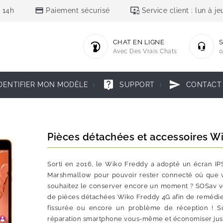
credit_card
important_devices
 14h
Paiement sécurisé
Service client : lun à 
CHAT EN LIGNE
S
Avec Des Vrais Chats
0
live_help
send
DENTIFIER MON MODÈLE
SUPPORT
CONTACT
Pièces détachées et accessoires W
Sorti en 2016, le Wiko Freddy a adopté un écran IP
Marshmallow pour pouvoir rester connecté où que v
souhaitez le conserver encore un moment ? SOSav vous
de pièces détachées Wiko Freddy 4G afin de remédier
fissurée ou encore un problème de réception ! Su
réparation smartphone vous-même et économiser jusqu'à 