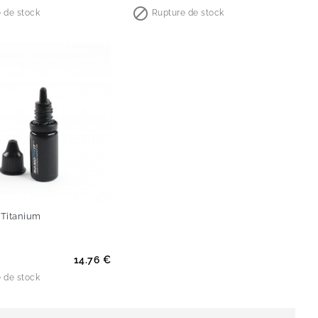

 de stock
Rupture de stock
-60%
Titanium
x
14.76 €
 de stock