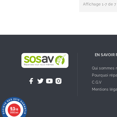
Affichage 1-7 de 7 
EN SAVOIR 
Qui sommes n
Pourquoi répa
C.G.V
Mentions lég
9.3
/10
26992 avis