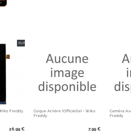
RUPTURE DE STOCK
 Wiko Freddy
Coque Arrière (Officielle) - Wiko
Caméra Avan
Freddy
Freddy
Prix
Prix
26.99 €
7.99 €