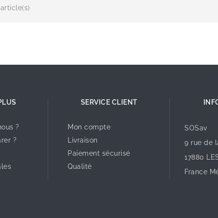
article(s)
PLUS
SERVICE CLIENT
INF
ous ?
Mon compte
SOSav
rer ?
Livraison
9 rue de 
Paiement sécurisé
17880 LE
ales
Qualité
France Mé