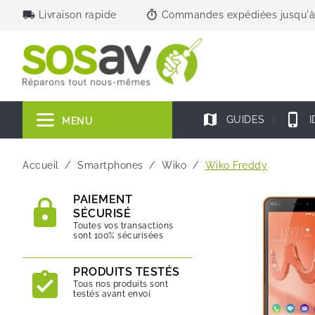
local_shipping
timer
Livraison rapide
Commandes expédiées jusqu'à
map
phone_iphone
GUIDES
I
MENU
Accueil
Smartphones
Wiko
Wiko Freddy
PAIEMENT
SÉCURISÉ
Toutes vos transactions
sont 100% sécurisées
PRODUITS TESTÉS
Tous nos produits sont
testés avant envoi