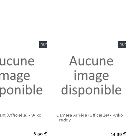
RUPTURE DE STOCK
RUPTURE
t (Officielle) - Wiko
Caméra Arrière (Officielle) - Wiko
Freddy
Prix
6.90 €
14.99 €