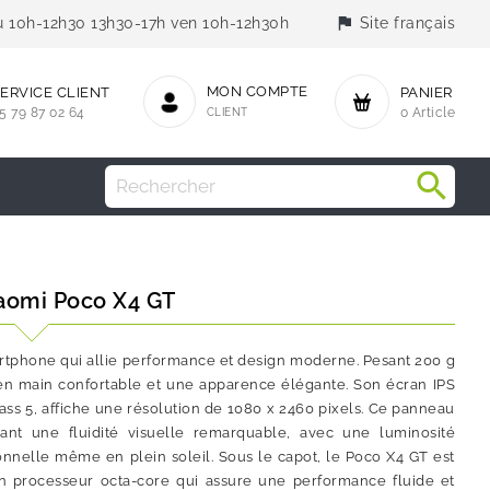
flag
jeu 10h-12h30 13h30-17h ven 10h-12h30h
Site français
MON COMPTE
ERVICE CLIENT
PANIER
5 79 87 02 64
CLIENT
0 Article
iaomi Poco X4 GT
martphone qui allie performance et design moderne. Pesant 200 g
e en main confortable et une apparence élégante. Son écran IPS
ass 5, affiche une résolution de 1080 x 2460 pixels. Ce panneau
ant une fluidité visuelle remarquable, avec une luminosité
nnelle même en plein soleil. Sous le capot, le Poco X4 GT est
n processeur octa-core qui assure une performance fluide et