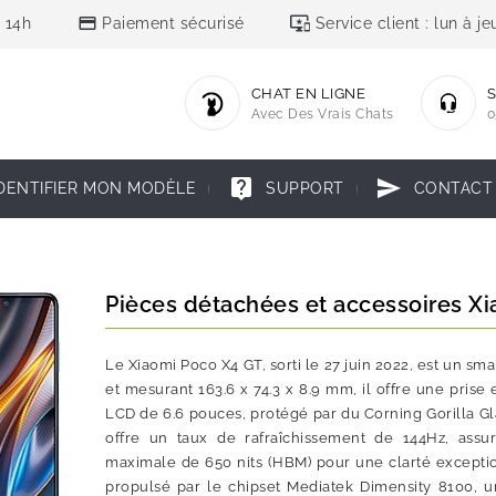
credit_card
important_devices
 14h
Paiement sécurisé
Service client : lun à 
CHAT EN LIGNE
S
Avec Des Vrais Chats
0
live_help
send
DENTIFIER MON MODÈLE
SUPPORT
CONTACT
Pièces détachées et accessoires X
Le Xiaomi Poco X4 GT, sorti le 27 juin 2022, est un s
et mesurant 163.6 x 74.3 x 8.9 mm, il offre une pris
LCD de 6.6 pouces, protégé par du Corning Gorilla Gl
offre un taux de rafraîchissement de 144Hz, assur
maximale de 650 nits (HBM) pour une clarté exceptio
propulsé par le chipset Mediatek Dimensity 8100, u