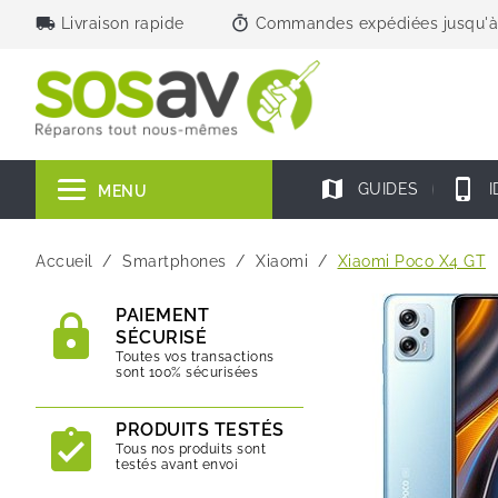
local_shipping
timer
Livraison rapide
Commandes expédiées jusqu'à
map
phone_iphone
GUIDES
I
MENU
Accueil
Smartphones
Xiaomi
Xiaomi Poco X4 GT
PAIEMENT
SÉCURISÉ
Toutes vos transactions
sont 100% sécurisées
PRODUITS TESTÉS
Tous nos produits sont
testés avant envoi