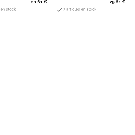
Prix
20.61 €
29.61 €

e en stock
3 articles en stock