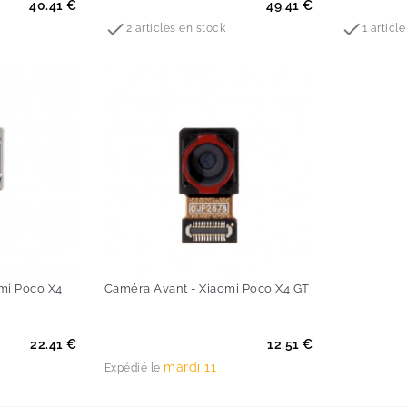
Prix
Prix
40.41 €
49.41 €


2 articles en stock
1 articl
mi Poco X4
Caméra Avant - Xiaomi Poco X4 GT
Prix
22.41 €
12.51 €
mardi 11
Expédié le