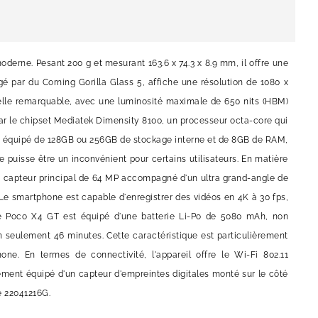
oderne. Pesant 200 g et mesurant 163.6 x 74.3 x 8.9 mm, il offre une
 par du Corning Gorilla Glass 5, affiche une résolution de 1080 x
uelle remarquable, avec une luminosité maximale de 650 nits (HBM)
par le chipset Mediatek Dimensity 8100, un processeur octa-core qui
st équipé de 128GB ou 256GB de stockage interne et de 8GB de RAM,
 puisse être un inconvénient pour certains utilisateurs. En matière
un capteur principal de 64 MP accompagné d'un ultra grand-angle de
 Le smartphone est capable d'enregistrer des vidéos en 4K à 30 fps,
 le Poco X4 GT est équipé d'une batterie Li-Po de 5080 mAh, non
 seulement 46 minutes. Cette caractéristique est particulièrement
one. En termes de connectivité, l'appareil offre le Wi-Fi 802.11
ement équipé d'un capteur d'empreintes digitales monté sur le côté
e 22041216G.