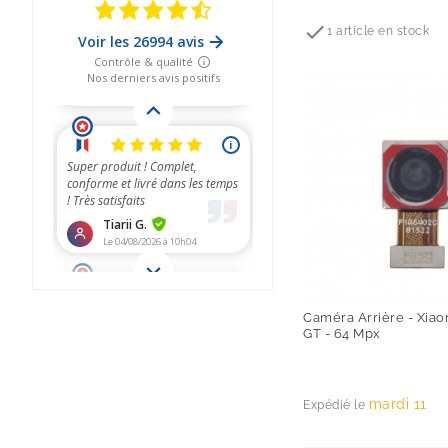
Prix

1 article en stock
Caméra Arrière - Xiao
GT - 64 Mpx
Prix
mardi 11
Expédié le