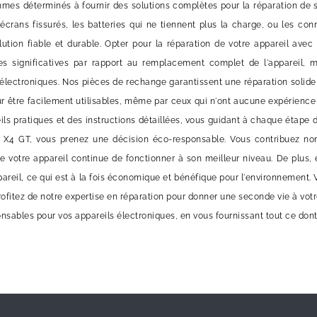
es déterminés à fournir des solutions complètes pour la réparation de
 écrans fissurés, les batteries qui ne tiennent plus la charge, ou les
olution fiable et durable. Opter pour la réparation de votre appareil av
es significatives par rapport au remplacement complet de l'appareil, m
électroniques. Nos pièces de rechange garantissent une réparation solide e
r être facilement utilisables, même par ceux qui n'ont aucune expérience 
ils pratiques et des instructions détaillées, vous guidant à chaque étape 
 X4 GT, vous prenez une décision éco-responsable. Vous contribuez non
 votre appareil continue de fonctionner à son meilleur niveau. De plus, e
pareil, ce qui est à la fois économique et bénéfique pour l'environnement.
Profitez de notre expertise en réparation pour donner une seconde vie à v
onsables pour vos appareils électroniques, en vous fournissant tout ce don