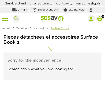
Service client : lun à jeu 10h-12h30 13h30-17h ven 10h-12h30h
local_shipping
history_toggle_off
24/48h
Envoi avant 14h
Site français
0
search
Accueil
Tablettes
Microsoft
Surface Book 2
Pièces détachées et accessoires Surface
Book 2
Sorry for the inconvenience.
Search again what you are looking for