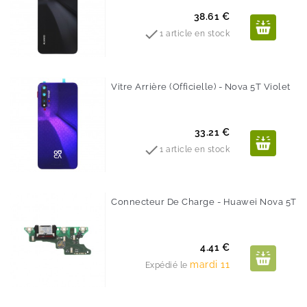
Prix
38.61 €

1 article en stock
Vitre Arrière (Officielle) - Nova 5T Violet
Prix
33.21 €

1 article en stock
Connecteur De Charge - Huawei Nova 5T
Prix
4.41 €
mardi 11
Expédié le