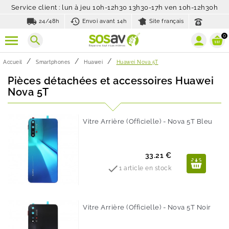
Service client : lun à jeu 10h-12h30 13h30-17h ven 10h-12h30h
local_shipping
history_toggle_off
24/48h
Envoi avant 14h
Site français
0
search
Accueil
Smartphones
Huawei
Huawei Nova 5T
Pièces détachées et accessoires Huawei
Nova 5T
Vitre Arrière (Officielle) - Nova 5T Bleu
Prix
33.21 €

1 article en stock
Vitre Arrière (Officielle) - Nova 5T Noir