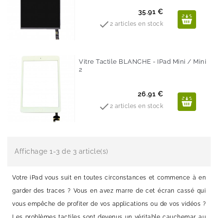
Prix
35.91 €

2 articles en stock
Vitre Tactile BLANCHE - IPad Mini / Mini
2
Prix
26.91 €

2 articles en stock
Affichage 1-3 de 3 article(s)
Votre iPad vous suit en toutes circonstances et commence à en
garder des traces ? Vous en avez marre de cet écran cassé qui
vous empêche de profiter de vos applications ou de vos vidéos ?
Les problèmes tactiles sont devenus un véritable cauchemar au