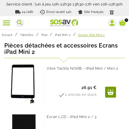
Service client : lun à jeu 10h-12h30 13h30-17h ven 10h-12h30h
local_shipping
history_toggle_off
24/48h
Envoi avant 14h
Site français
0
search
Accueil
Tablettes
iPad
iPad Mini 2
Ecrans iPad Mini 2
Pièces détachées et accessoires Ecrans
iPad Mini 2
Vitre Tactile NOIRE - IPad Mini / Mini 2
Prix
26.91 €

2 articles en stock
Ecran LCD - IPad Mini 2 / 3