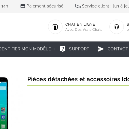
credit_card
important_devices
 14h
Paiement sécurisé
Service client : lun à 
CHAT EN LIGNE
S
Avec Des Vrais Chats
0
live_help
send
DENTIFIER MON MODÈLE
SUPPORT
CONTACT
Pièces détachées et accessoires Ido