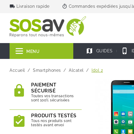
local_shipping
timer
Livraison rapide
Commandes expédiées jusqu'à
map
phone_iphone
GUIDES
I
MENU
Accueil
Smartphones
Alcatel
Idol 2
PAIEMENT
SÉCURISÉ
Toutes vos transactions
sont 100% sécurisées
PRODUITS TESTÉS
Tous nos produits sont
testés avant envoi