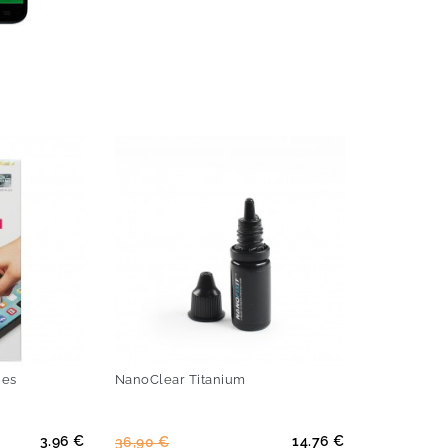
-60%
-60%
nes
NanoClear Titanium
Prix
Prix
3.96 €
14.76 €
36,90 €