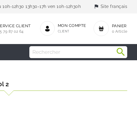
flag
jeu 10h-12h30 13h30-17h ven 10h-12h30h
Site français
MON COMPTE
ERVICE CLIENT
PANIER
5 79 87 02 64
CLIENT
0 Article
l 2