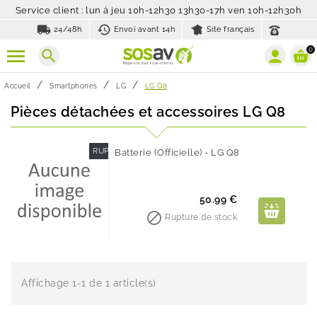
Service client : lun à jeu 10h-12h30 13h30-17h ven 10h-12h30h
local_shipping
history_toggle_off
24/48h
Envoi avant 14h
Site français
0
search
Accueil
Smartphones
LG
LG Q8
Pièces détachées et accessoires LG Q8
RUPTURE DE STOCK
Batterie (Officielle) - LG Q8
Prix
50.99 €

Rupture de stock
Affichage 1-1 de 1 article(s)