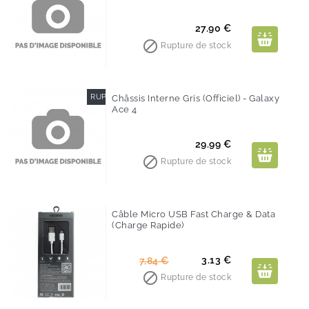
Prix
27.90 €

Rupture de stock
RUPTURE DE STOCK
Châssis Interne Gris (Officiel) - Galaxy
Ace 4
Prix
29.99 €

Rupture de stock
Câble Micro USB Fast Charge & Data
(Charge Rapide)
-60%
Prix
Prix
3.13 €
7,84 €
de

Rupture de stock
base