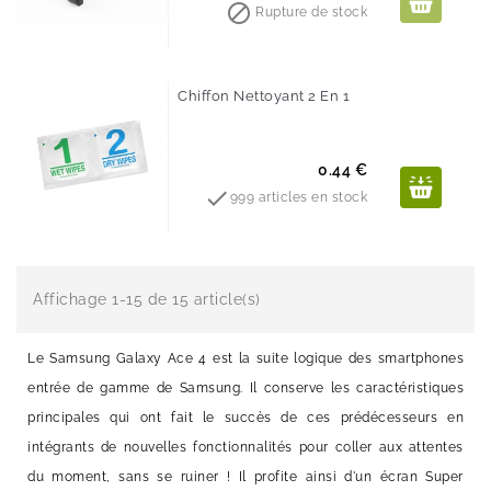
de

Rupture de stock
base
Chiffon Nettoyant 2 En 1
Prix
0.44 €

999 articles en stock
Affichage 1-15 de 15 article(s)
Le Samsung Galaxy Ace 4 est la suite logique des smartphones
entrée de gamme de Samsung. Il conserve les caractéristiques
principales qui ont fait le succès de ces prédécesseurs en
intégrants de nouvelles fonctionnalités pour coller aux attentes
du moment, sans se ruiner ! Il profite ainsi d'un écran Super