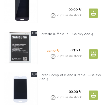
Prix
99.90 €

Rupture de stock
RUPTURE DE STOCK
Batterie (Officielle) - Galaxy Ace 4
-60%
Prix
Prix
8.76 €
21,90 €
de

Rupture de stock
base
RUPTURE DE STOCK
Ecran Complet Blanc (Officiel) - Galaxy
Ace 4
Prix
99.99 €

Rupture de stock