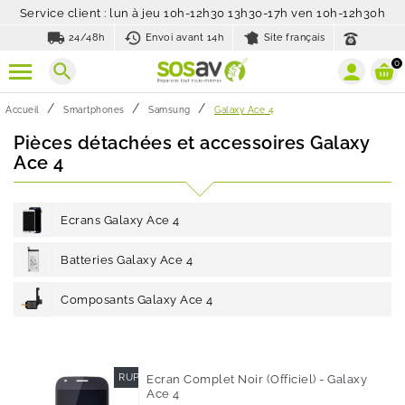
Service client : lun à jeu 10h-12h30 13h30-17h ven 10h-12h30h
local_shipping
history_toggle_off
24/48h
Envoi avant 14h
Site français
0
search
Accueil
Smartphones
Samsung
Galaxy Ace 4
Pièces détachées et accessoires Galaxy
Ace 4
Ecrans Galaxy Ace 4
Batteries Galaxy Ace 4
Composants Galaxy Ace 4
RUPTURE DE STOCK
Ecran Complet Noir (Officiel) - Galaxy
Ace 4