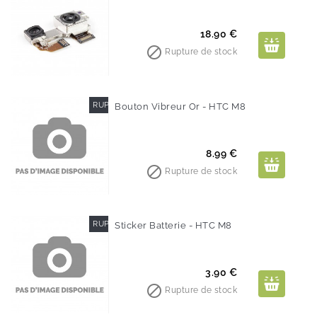
Prix
18.90 €

Rupture de stock
RUPTURE DE STOCK
Bouton Vibreur Or - HTC M8
Prix
8.99 €

Rupture de stock
RUPTURE DE STOCK
Sticker Batterie - HTC M8
Prix
3.90 €

Rupture de stock