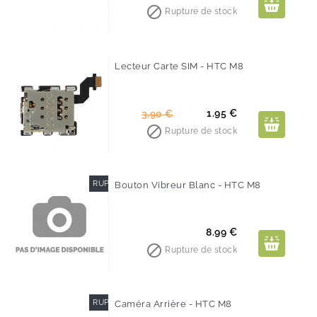
de

Rupture de stock
base
Lecteur Carte SIM - HTC M8
-50%
Prix
Prix
1.95 €
3,90 €
de

Rupture de stock
base
RUPTURE DE STOCK
Bouton Vibreur Blanc - HTC M8
Prix
8.99 €

Rupture de stock
RUPTURE DE STOCK
Caméra Arrière - HTC M8