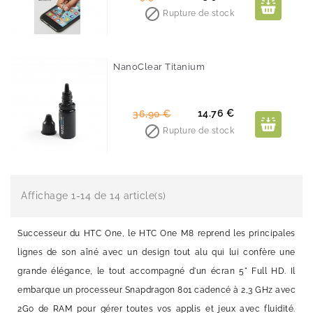
de

Rupture de stock
base
NanoClear Titanium
-60%
Prix
Prix
14.76 €
36,90 €
de

Rupture de stock
base
Affichage 1-14 de 14 article(s)
Successeur du HTC One, le HTC One M8 reprend les principales
lignes de son aîné avec un design tout alu qui lui confère une
grande élégance, le tout accompagné d'un écran 5" Full HD. Il
embarque un processeur Snapdragon 801 cadencé à 2,3 GHz avec
2Go de RAM pour gérer toutes vos applis et jeux avec fluidité.