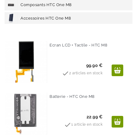
Composants HTC One M8
Accessoires HTC One M8
Ecran LCD + Tactile - HTC M8
Prix
99.90 €

2 articles en stock
Batterie - HTC One M8
Prix
22.99 €

1 article en stock