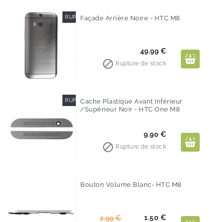
RUPTURE DE STOCK
Façade Arrière Noire - HTC M8
Prix
49.99 €

Rupture de stock
RUPTURE DE STOCK
Cache Plastique Avant Inférieur
/supérieur Noir - HTC One M8
Prix
9.90 €

Rupture de stock
Bouton Volume Blanc- HTC M8
-50%
Prix
Prix
1.50 €
2,99 €