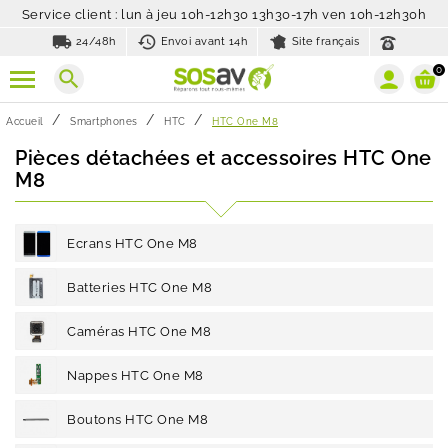
Service client : lun à jeu 10h-12h30 13h30-17h ven 10h-12h30h
local_shipping
history_toggle_off
24/48h
Envoi avant 14h
Site français
0
search
Accueil
Smartphones
HTC
HTC One M8
Pièces détachées et accessoires HTC One
M8
Ecrans HTC One M8
Batteries HTC One M8
Caméras HTC One M8
Nappes HTC One M8
Boutons HTC One M8