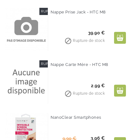
RUPTURE DE STOCK
Nappe Prise Jack - HTC M8
Prix
39.90 €

Rupture de stock
RUPTURE DE STOCK
Nappe Carte Mère - HTC M8
Prix
2.99 €

Rupture de stock
NanoClear Smartphones
-60%
Prix
Prix
3.96 €
9,90 €