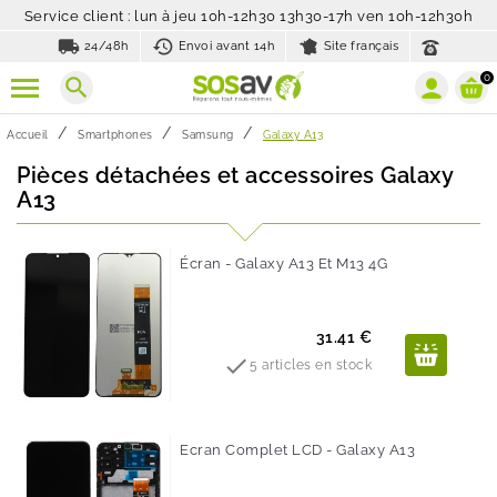
Service client : lun à jeu 10h-12h30 13h30-17h ven 10h-12h30h
local_shipping
history_toggle_off
24/48h
Envoi avant 14h
Site français
0
search
Accueil
Smartphones
Samsung
Galaxy A13
Pièces détachées et accessoires Galaxy
A13
Écran - Galaxy A13 Et M13 4G
Prix
31.41 €

5 articles en stock
Ecran Complet LCD - Galaxy A13