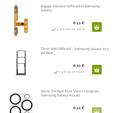
Nappe Volume (Officielle) Samsung
Galaxy
Prix
6.21 €

4 articles en stock
Tiroir SIM (Officiel) - Samsung Galaxy A13
4G Noir
Prix
6.21 €

1 article en stock
Verre Trempé Pour Vitres Caméras -
Samsung Galaxy A13 4G
Prix
6.21 €