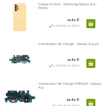
Coque Arrière - Samsung Galaxy A13 -
Pêche
Prix
11.61 €

2 articles en stock
Connecteur De Charge - Galaxy A13 4G
Prix
11.61 €

2 articles en stock
Connecteur De Charge (Officiel) - Galaxy
A13
Prix
20.61 €

1 article en stock