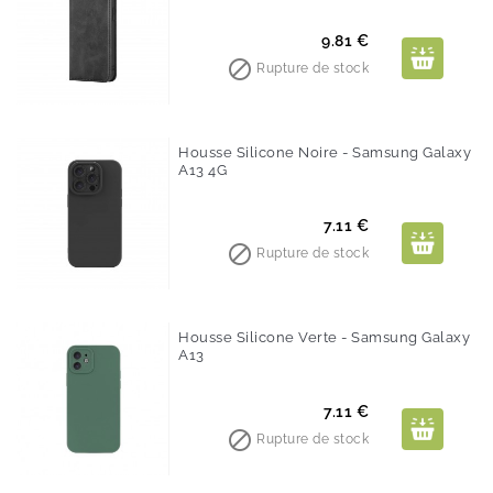
Prix
9.81 €

Rupture de stock
Housse Silicone Noire - Samsung Galaxy
A13 4G
Prix
7.11 €

Rupture de stock
Housse Silicone Verte - Samsung Galaxy
A13
Prix
7.11 €

Rupture de stock