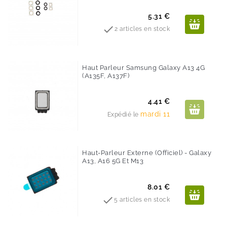
Prix
5.31 €

2 articles en stock
Haut Parleur Samsung Galaxy A13 4G
(A135F, A137F)
Prix
4.41 €
mardi 11
Expédié le
Haut-Parleur Externe (Officiel) - Galaxy
A13, A16 5G Et M13
Prix
8.01 €

5 articles en stock