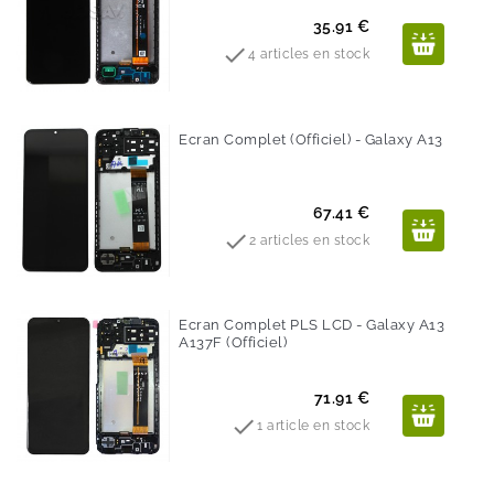
Prix
35.91 €

4 articles en stock
Ecran Complet (Officiel) - Galaxy A13
Prix
67.41 €

2 articles en stock
Ecran Complet PLS LCD - Galaxy A13
A137F (Officiel)
Prix
71.91 €

1 article en stock