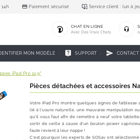
credit_card
important_devices
 14h
Paiement sécurisé
Service client : lun à 
CHAT EN LIGNE
S
Avec Des Vrais Chats
0
live_help
send
DENTIFIER MON MODÈLE
SUPPORT
CONTACT
ppes iPad Pro 12,9"
Pièces détachées et accessoires Na
Votre iPad Pro montre quelques signes de faiblesse 
lié à l'usure naturelle, une mauvaise manipulation ou
qu'il vous faut afin de remettre à neuf votre tablette.
sortir de veille à cause d'un bouton power capricieu
faute revient à leur nappe !
C'est pourquoi les experts de SOSav ont sélectionné 