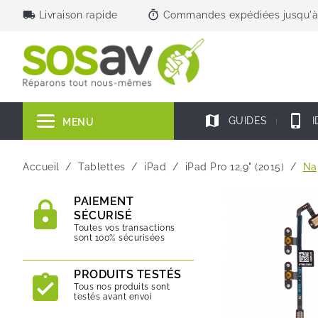
local_shipping
timer
Livraison rapide
Commandes expédiées jusqu'à
map
phone_iphone
GUIDES
I
MENU
Accueil
Tablettes
iPad
iPad Pro 12,9" (2015)
Na
PAIEMENT
SÉCURISÉ
Toutes vos transactions
sont 100% sécurisées
PRODUITS TESTÉS
Tous nos produits sont
testés avant envoi