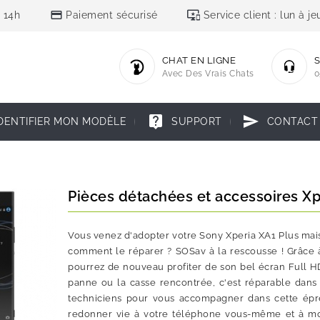
credit_card
important_devices
 14h
Paiement sécurisé
Service client : lun à 
CHAT EN LIGNE
S
Avec Des Vrais Chats
0
live_help
send
DENTIFIER MON MODÈLE
SUPPORT
CONTACT
Pièces détachées et accessoires Xp
Vous venez d'adopter votre Sony Xperia XA1 Plus mais u
comment le réparer ? SOSav à la rescousse ! Grâce 
pourrez de nouveau profiter de son bel écran Full HD
panne ou la casse rencontrée, c'est réparable dans 
techniciens pour vous accompagner dans cette épre
redonner vie à votre téléphone vous-même et à moi