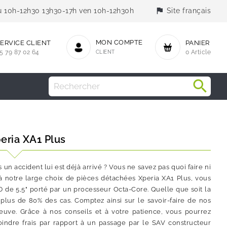
flag
jeu 10h-12h30 13h30-17h ven 10h-12h30h
Site français
MON COMPTE
ERVICE CLIENT
PANIER
5 79 87 02 64
CLIENT
0 Article
eria XA1 Plus
n accident lui est déjà arrivé ? Vous ne savez pas quoi faire ni
à notre large choix de pièces détachées Xperia XA1 Plus, vous
 de 5,5" porté par un processeur Octa-Core. Quelle que soit la
plus de 80% des cas. Comptez ainsi sur le savoir-faire de nos
uve. Grâce à nos conseils et à votre patience, vous pourrez
ndre frais par rapport à un passage par le SAV constructeur