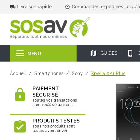
local_shipping
timer
Livraison rapide
Commandes expédiées jusqu'à
map
phone_iphone
GUIDES
I
MENU
Accueil
Smartphones
Sony
Xperia XA1 Plus
PAIEMENT
SÉCURISÉ
Toutes vos transactions
sont 100% sécurisées
PRODUITS TESTÉS
Tous nos produits sont
testés avant envoi