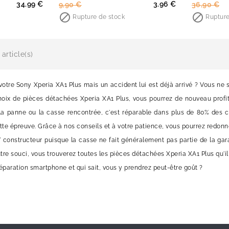
Prix
Prix
Prix
Pri
34.99 €
3.96 €
9,90 €
36,90 €
de

de

Rupture de stock
Rupture
base
base
article(s)
otre Sony Xperia XA1 Plus mais un accident lui est déjà arrivé ? Vous ne 
hoix de pièces détachées Xperia XA1 Plus, vous pourrez de nouveau profit
 la panne ou la casse rencontrée, c'est réparable dans plus de 80% des c
e épreuve. Grâce à nos conseils et à votre patience, vous pourrez redonne
constructeur puisque la casse ne fait généralement pas partie de la garan
tre souci, vous trouverez toutes les pièces détachées Xperia XA1 Plus qu'il 
réparation smartphone et qui sait, vous y prendrez peut-être goût ?