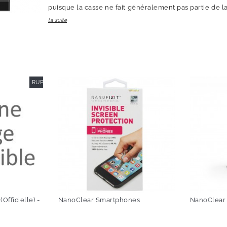
puisque la casse ne fait généralement pas partie de la g
la suite
RUPTURE DE STOCK
-60%
fficielle) -
NanoClear Smartphones
NanoClear 