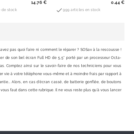
x
Prix
14.76 €
0.44 €

 de stock
999 articles en stock
savez pas quoi faire ni comment le réparer ? SOSav à la rescousse !
er de son bel écran Full HD de 5,5" porté par un processeur Octa-
as. Comptez ainsi sur le savoir-faire de nos techniciens pour vous
r vie à votre téléphone vous-même et à moindre frais par rapport à
tie... Alors, en cas d'écran cassé, de batterie gonflée, de boutons
vous faut dans cette rubrique. Il ne vous reste plus qu'à vous lancer