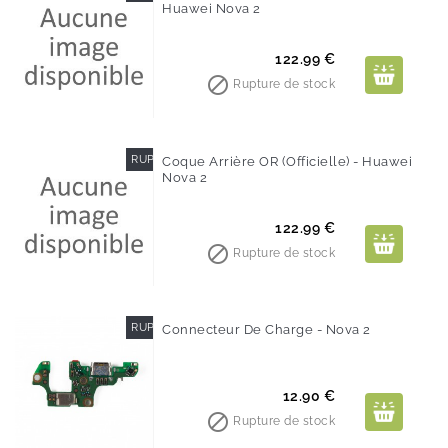
Huawei Nova 2
Prix
122.99 €

Rupture de stock
RUPTURE DE STOCK
Coque Arrière OR (Officielle) - Huawei
Nova 2
Prix
122.99 €

Rupture de stock
RUPTURE DE STOCK
Connecteur De Charge - Nova 2
Prix
12.90 €

Rupture de stock