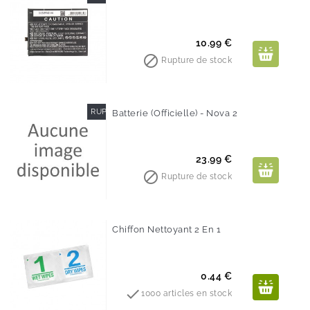
Prix
10.99 €

Rupture de stock
RUPTURE DE STOCK
Batterie (Officielle) - Nova 2
Prix
23.99 €

Rupture de stock
Chiffon Nettoyant 2 En 1
Prix
0.44 €

1000 articles en stock