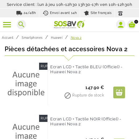
Service client : lun à jeu 10h-12h30 13h30-17h ven 10h-12h30h
local_shipping
history_toggle_off
24/48h
Envoi avant 14h
Site français
0
search
Accueil
Smartphones
Huawei
Nova 2
Pièces détachées et accessoires Nova 2
RUPTURE DE STOCK
Ecran LCD + Tactile BLEU (Officiel) -
Huawei Nova 2
Prix
147.90 €

Rupture de stock
RUPTURE DE STOCK
Ecran LCD + Tactile NOIR (Officiel) -
Huawei Nova 2