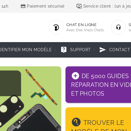
credit_card
important_devices
 14h
Paiement sécurisé
Service client : lun à 
CHAT EN LIGNE
S
Avec Des Vrais Chats
0
live_help
send
DENTIFIER MON MODÈLE
SUPPORT
CONTACT
add_circle
DE 5000 GUIDES
RÉPARATION EN VID
ET PHOTOS
help
TROUVER LE