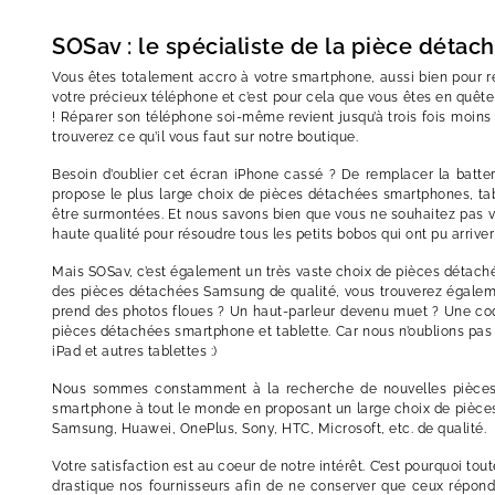
SOSav : le spécialiste de la pièce détac
Vous êtes totalement accro à votre smartphone, aussi bien pour re
votre précieux téléphone et c’est pour cela que vous êtes en quêt
! Réparer son téléphone soi-même revient jusqu’à trois fois moin
trouverez ce qu’il vous faut sur notre boutique.
Besoin d’oublier cet écran iPhone cassé ? De remplacer la batte
propose le plus large choix de pièces détachées smartphones, tab
être surmontées. Et nous savons bien que vous ne souhaitez pas v
haute qualité pour résoudre tous les petits bobos qui ont pu arriver
Mais SOSav, c’est également un très vaste choix de pièces détaché
des pièces détachées Samsung de qualité, vous trouverez égaleme
prend des photos floues ? Un haut-parleur devenu muet ? Une coque
pièces détachées smartphone et tablette. Car nous n’oublions pa
iPad et autres tablettes :)
Nous sommes constamment à la recherche de nouvelles pièces dé
smartphone à tout le monde en proposant un large choix de pièces.
Samsung, Huawei, OnePlus, Sony, HTC, Microsoft, etc. de qualité.
Votre satisfaction est au coeur de notre intérêt. C’est pourquoi t
drastique nos fournisseurs afin de ne conserver que ceux réponda