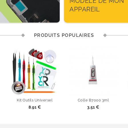
MODÈLE DE MON
APPAREIL
PRODUITS POPULAIRES
Kit Outils Universel
Colle B7000 3ml
Prix
Prix
8.91 €
3.51 €