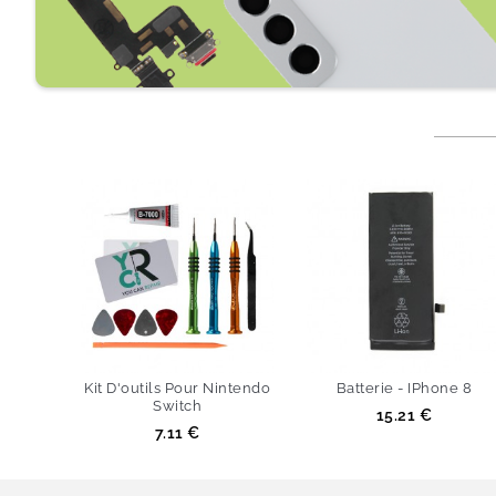
Kit D'outils Pour Nintendo
Batterie - IPhone 8
Switch
Prix
15.21 €
Prix
7.11 €