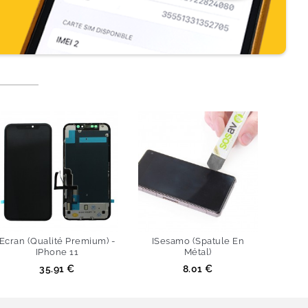
Ecran (Qualité Premium) -
ISesamo (Spatule En
IPhone 11
Métal)
Prix
Prix
35.91 €
8.01 €