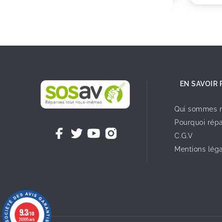
EN SAVOIR 
Qui sommes n
Pourquoi répa
C.G.V
Mentions lég
9.3
/10
26995 avis