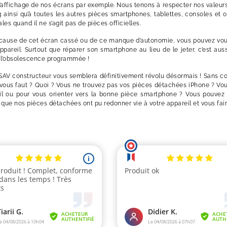
t l’affichage de nos écrans par exemple. Nous tenons à respecter nos valeu
insi qu’à toutes les autres pièces smartphones, tablettes, consoles et 
s quand il ne s’agit pas de pièces officielles.
 cause de cet écran cassé ou de ce manque d’autonomie, vous pouvez vous 
pareil. Surtout que réparer son smartphone au lieu de le jeter, c’est au
 à l’obsolescence programmée !
SAV constructeur vous semblera définitivement révolu désormais ! Sans com
’il vous faut ? Quoi ? Vous ne trouvez pas vos pièces détachées iPhone ? 
eil ou pour vous orienter vers la bonne pièce smartphone ? Vous pouvez 
que nos pièces détachées ont pu redonner vie à votre appareil et vous fair