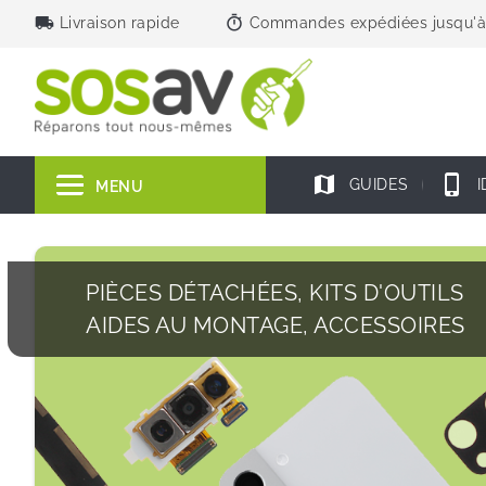
local_shipping
timer
Livraison rapide
Commandes expédiées jusqu'à
map
phone_iphone
GUIDES
I
MENU
PIÈCES DÉTACHÉES, KITS D'OUTILS
AIDES AU MONTAGE, ACCESSOIRES