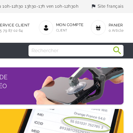
flag
jeu 10h-12h30 13h30-17h ven 10h-12h30h
Site français
MON COMPTE
ERVICE CLIENT
PANIER
5 79 87 02 64
CLIENT
0 Article
 DE
ÉO