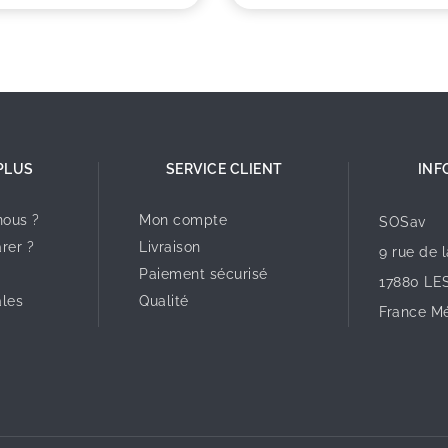
PLUS
SERVICE CLIENT
INF
ous ?
Mon compte
SOSav
rer ?
Livraison
9 rue de 
Paiement sécurisé
17880 LE
ales
Qualité
France Mé