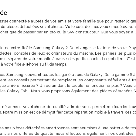
hée
ster connecté.e auprès de vos amis et votre famille que pour rester joig
e de pièces détachées smartphone... Vu le coût des nouveaux modèles, vous
s cher que de passer par un pro ou le SAV constructeur. Que vous soyez 
rie de votre fidèle Samsung Galaxy ? De changer le lecteur de votre Pla
lettes, consoles de jeux et ordinateurs du marché. Les pannes les plus 
ous séparer de votre mobile à cause des petits soucis du quotidien ! C’e
 à votre fidèle iPhone au fil du temps.
es Samsung, couvrant toutes les générations de Galaxy. De la gamme S à la 
nt les conseils permettant de remplacer les composants défaillants à tra
 arrière fissurée ? Un écran dont le tactile ne fonctionne plus ? Vous t
s les Galaxy Tab ! Nous vous proposons également des pièces détachées S
tachées smartphone de qualité afin de vous permettre d’oublier tous 
 Notre mission est de démystifier cette réparation mobile à travers des 
outes nos pièces détachées smartphones sont soumises à une batterie de te
nt à nos critères de qualité, nous effectuons également nos contrôles. Co