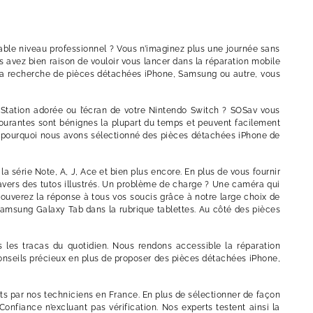
nable niveau professionnel ? Vous n’imaginez plus une journée sans
 avez bien raison de vouloir vous lancer dans la réparation mobile
à la recherche de pièces détachées iPhone, Samsung ou autre, vous
yStation adorée ou l’écran de votre Nintendo Switch ? SOSav vous
courantes sont bénignes la plupart du temps et peuvent facilement
st pourquoi nous avons sélectionné des pièces détachées iPhone de
série Note, A, J, Ace et bien plus encore. En plus de vous fournir
vers des tutos illustrés. Un problème de charge ? Une caméra qui
rouverez la réponse à tous vos soucis grâce à notre large choix de
amsung Galaxy Tab dans la rubrique tablettes. Au côté des pièces
les tracas du quotidien. Nous rendons accessible la réparation
conseils précieux en plus de proposer des pièces détachées iPhone,
sts par nos techniciens en France. En plus de sélectionner de façon
nfiance n’excluant pas vérification. Nos experts testent ainsi la