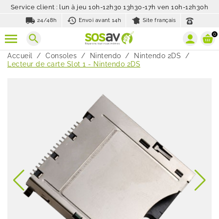
Service client : lun à jeu 10h-12h30 13h30-17h ven 10h-12h30h
local_shipping
history_toggle_off
24/48h
Envoi avant 14h
Site français
0
search
Accueil
Consoles
Nintendo
Nintendo 2DS
Lecteur de carte Slot 1 - Nintendo 2DS