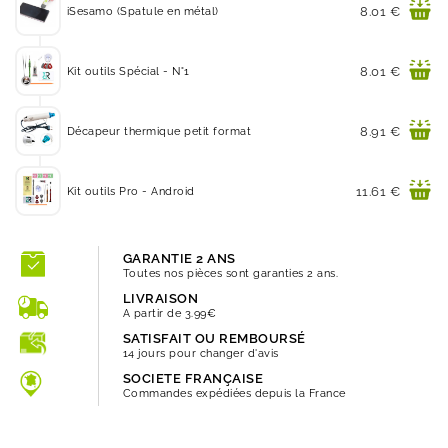
Prix
8.01 €
iSesamo (Spatule en métal)
Prix
8.01 €
Kit outils Spécial - N°1
Prix
8.91 €
Décapeur thermique petit format
Prix
11.61 €
Kit outils Pro - Android
GARANTIE 2 ANS
Toutes nos pièces sont garanties 2 ans.
LIVRAISON
A partir de 3.99€
SATISFAIT OU REMBOURSÉ
14 jours pour changer d'avis
SOCIETE FRANÇAISE
Commandes expédiées depuis la France