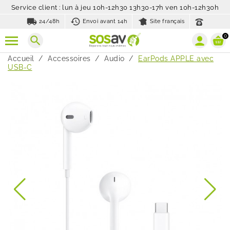
Service client : lun à jeu 10h-12h30 13h30-17h ven 10h-12h30h
local_shipping
history_toggle_off
24/48h
Envoi avant 14h
Site français
0
search
Accueil
Accessoires
Audio
EarPods APPLE avec
USB-C