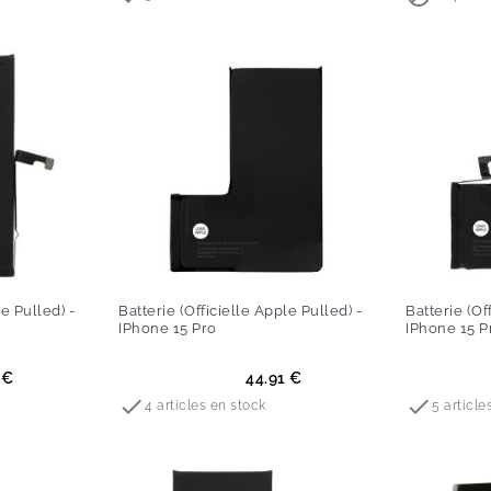
le Pulled) -
Batterie (Officielle Apple Pulled) -
Batterie (Of
IPhone 15 Pro
IPhone 15 P
Prix
Prix
 €
44.91 €


4 articles en stock
5 article