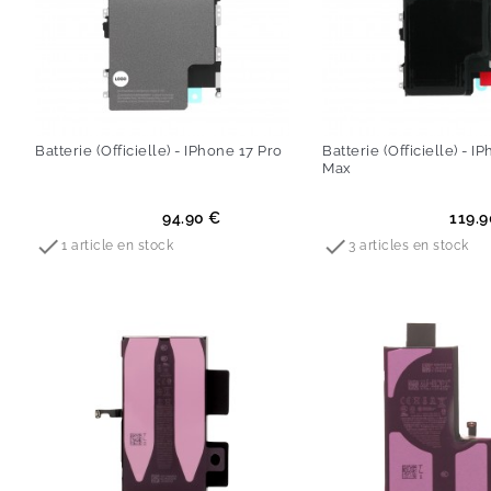
Batterie (Officielle) - IPhone 17 Pro
Batterie (Officielle) - I
Max
Prix
Prix
94.90 €
119.9


1 article en stock
3 articles en stock