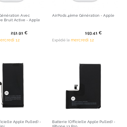
Génération Avec
AirPods 4ème Génération - Apple
e Bruit Active - Apple
Prix
251.91 €
193.41 €
ercredi 12
mercredi 12
Expédié le
ficielle Apple Pulled) -
Batterie (Officielle Apple Pulled) -
ini
IPhone 13 Pro