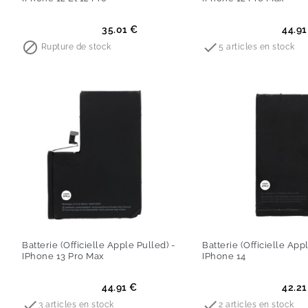
Prix
Prix
35.01 €
44.91


Rupture de stock
5 articles en stock
Batterie (Officielle Apple Pulled) -
Batterie (Officielle App
IPhone 13 Pro Max
IPhone 14
Prix
Prix
44.91 €
42.21


3 articles en stock
2 articles en stock