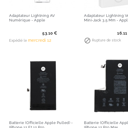
Adaptateur Lightning AV
Adaptateur Lightning Ve
Numérique - Apple
Mini-Jack 3,5 Mm - App
Prix
Prix
53.10 €
16.11

mercredi 12
Rupture de stock
Expédié le
Batterie (Officielle Apple Pulled) -
Batterie (Officielle App
IPhone 12 Et 12 Pro
IPhone 12 Pro Max