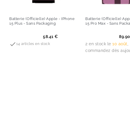
Batterie (Officielle) Apple - IPhone
Batterie (Officielle) Ap
15 Plus - Sans Packaging
15 Pro Max - Sans Pack
Prix
Prix
58.41 €
89.9

2 en stock le
10 août
,
14 articles en stock
commandez dès aujou