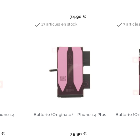
Prix
Prix
74.90 €


13 articles en stock
7 article
Phone 14
Batterie (Originale) - IPhone 14 Plus
Batterie (Or
Prix
Prix
0 €
79.90 €