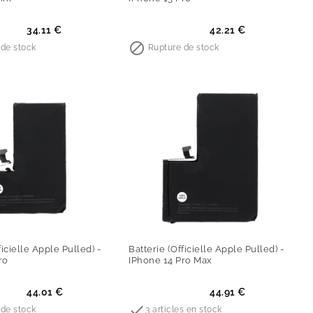
Prix
34.11 €
42.21 €

de stock
Rupture de stock
ficielle Apple Pulled) -
Batterie (Officielle Apple Pulled) -
ro
IPhone 14 Pro Max
Prix
44.01 €
44.91 €

de stock
3 articles en stock