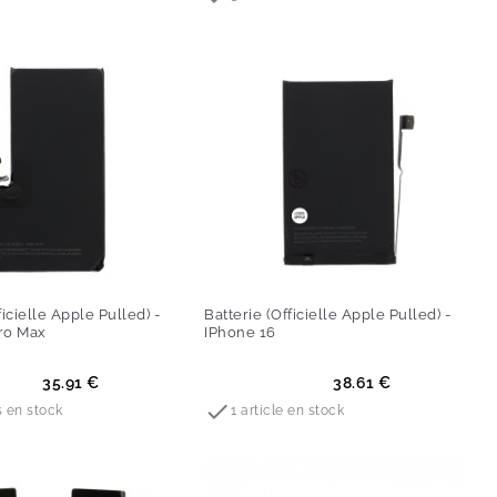
ficielle Apple Pulled) -
Batterie (Officielle Apple Pulled) -
ro Max
IPhone 16
Prix
35.91 €
38.61 €

s en stock
1 article en stock