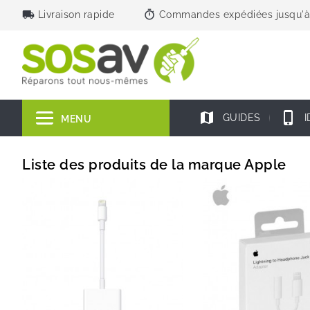
local_shipping
timer
Livraison rapide
Commandes expédiées jusqu'à
map
phone_iphone
GUIDES
I
MENU
Liste des produits de la marque Apple