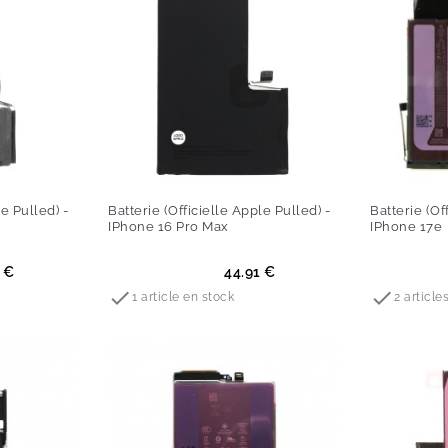
le Pulled) -
Batterie (Officielle Apple Pulled) -
Batterie (Of
IPhone 16 Pro Max
IPhone 17e
Prix
Prix
 €
44.91 €


1 article en stock
2 article