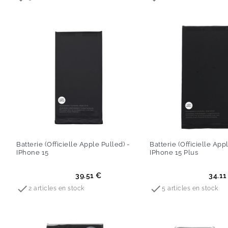
Batterie (Officielle Apple Pulled) -
Batterie (Officielle App
IPhone 15
IPhone 15 Plus
Prix
Prix
39.51 €
34.11


2 articles en stock
5 articles en stock