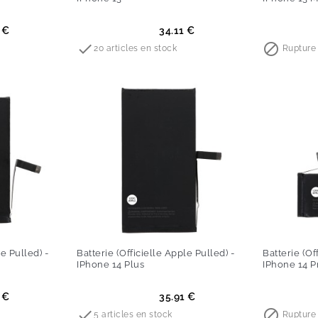
Prix
Prix
 €
34.11 €


20 articles en stock
Rupture 
le Pulled) -
Batterie (Officielle Apple Pulled) -
Batterie (Of
IPhone 14 Plus
IPhone 14 P
Prix
Prix
 €
35.91 €


5 articles en stock
Rupture 