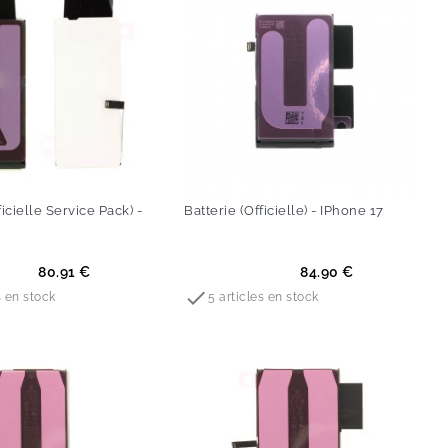
ficielle Service Pack) -
Batterie (Officielle) - IPhone 17
Prix
80.91 €
84.90 €

s en stock
5 articles en stock