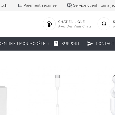
credit_card
important_devices
 14h
Paiement sécurisé
Service client : lun à 
CHAT EN LIGNE
S
Avec Des Vrais Chats
0
live_help
send
DENTIFIER MON MODÈLE
SUPPORT
CONTACT