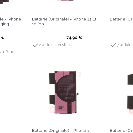
ple - IPhone
Batterie (Originale) - IPhone 12 Et
Batterie (Or
aging
12 Pro
Prix
Prix
0 €
74.90 €


2 articles en stock
7 article
rd'hui.
Batterie (Originale) - IPhone 13
Batterie (Or