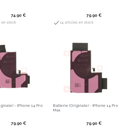
Prix
74.90 €
79.90 €

s en stock
14 articles en stock
iginale) - IPhone 14 Pro
Batterie (Originale) - IPhone 14 Pro
Max
Prix
79.90 €
79.90 €