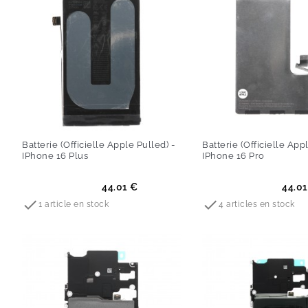
Batterie (Officielle Apple Pulled) -
Batterie (Officielle App
IPhone 16 Plus
IPhone 16 Pro
Prix
Prix
44.01 €
44.01


1 article en stock
4 articles en stock