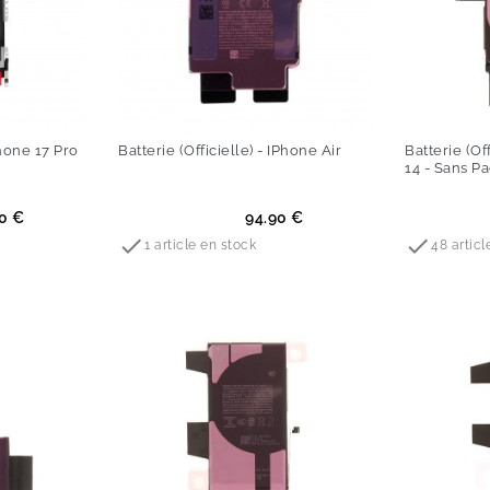
Phone 17 Pro
Batterie (Officielle) - IPhone Air
Batterie (Of
14 - Sans P
Prix
Prix
0 €
94.90 €


1 article en stock
48 articl