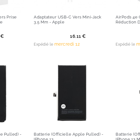
rs Prise
Adaptateur USB-C Vers Mini-Jack
AirPods 4e 
le
3,5 Mm - Apple
Réduction D
Prix
Prix
 €
16.11 €
mercredi 12
m
Expédié le
Expédié le
le Pulled) -
Batterie (Officielle Apple Pulled) -
Batterie (Of
IPhone 13
IPhone 13 M