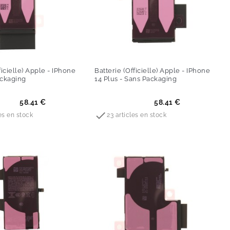
ficielle) Apple - IPhone
Batterie (Officielle) Apple - IPhone
ackaging
14 Plus - Sans Packaging
Prix
58.41 €
58.41 €

es en stock
23 articles en stock