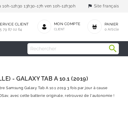
flag
jeu 10h-12h30 13h30-17h ven 10h-12h30h
Site français
MON COMPTE
ERVICE CLIENT
PANIER
5 79 87 02 64
CLIENT
0 Article
LE) - GALAXY TAB A 10.1 (2019)
re Samsung Galaxy Tab A 10.1 2019 3 fois par jour à cause
Sav, avec cette batterie originale, retrouvez de l'autonomie !