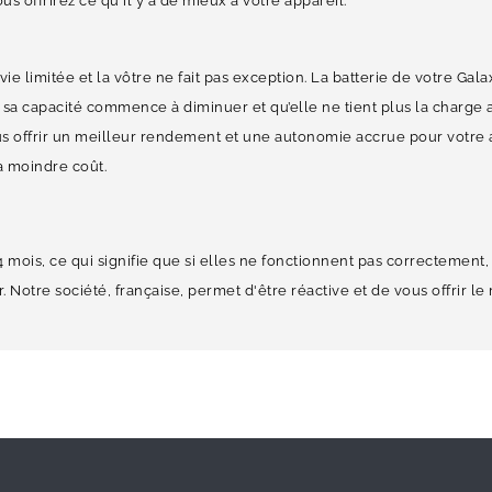
s offrirez ce qu'il y a de mieux à votre appareil.
e limitée et la vôtre ne fait pas exception. La batterie de votre Galax
sa capacité commence à diminuer et qu’elle ne tient plus la charge 
us offrir un meilleur rendement et une autonomie accrue pour votre a
à moindre coût.
4 mois, ce qui signifie que si elles ne fonctionnent pas correcteme
 Notre société, française, permet d'être réactive et de vous offrir le 