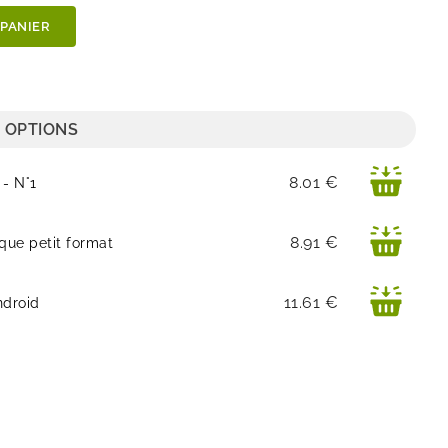
 PANIER
 OPTIONS
Prix
8.01 €
 - N°1
Prix
8.91 €
que petit format
Prix
11.61 €
ndroid