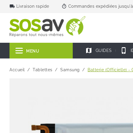
local_shipping
timer
Livraison rapide
Commandes expédiées jusqu'à
map
phone_iphone
GUIDES
I
MENU
Accueil
Tablettes
Samsung
Batterie (Officielle) -