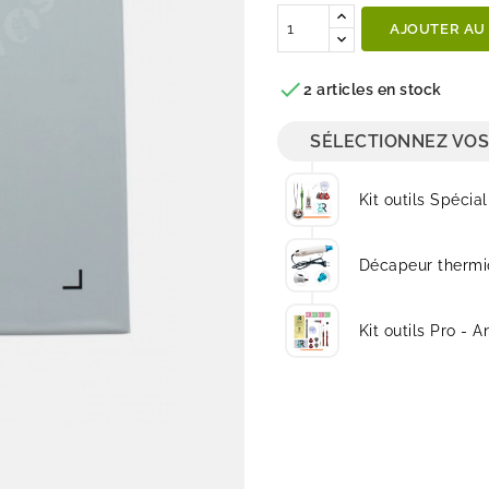
AJOUTER AU

2 articles en stock
SÉLECTIONNEZ VOS
Kit outils Spécial
Décapeur thermi
Kit outils Pro - A