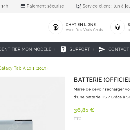
credit_card
important_devices
 14h
Paiement sécurisé
Service client : lun à 
CHAT EN LIGNE
S
Avec Des Vrais Chats
0
live_help
send
DENTIFIER MON MODÈLE
SUPPORT
CONTACT
 Galaxy Tab A 10.1 (2019)
BATTERIE (OFFICIEL
Marre de devoir recharger vot
d'une batterie HS ? Grâce à SO
36,81 €
TTC
Quantité