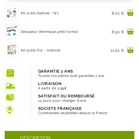
Prix
8.01 €
Kit outils Spécial - N°1
Prix
8.91 €
Décapeur thermique petit format
Prix
11.61 €
Kit outils Pro - Android
GARANTIE 2 ANS
Toutes nos pièces sont garanties 2 ans.
LIVRAISON
A partir de 3.99€
SATISFAIT OU REMBOURSÉ
14 jours pour changer d'avis
SOCIETE FRANÇAISE
Commandes expédiées depuis la France
DESCRIPTION