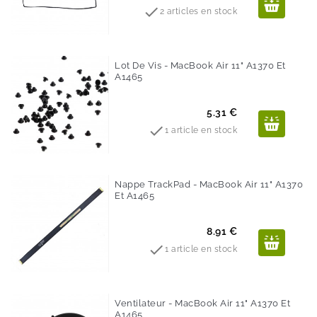

2 articles en stock
Lot De Vis - MacBook Air 11" A1370 Et
A1465
Prix
5.31 €

1 article en stock
Nappe TrackPad - MacBook Air 11" A1370
Et A1465
Prix
8.91 €

1 article en stock
Ventilateur - MacBook Air 11" A1370 Et
A1465