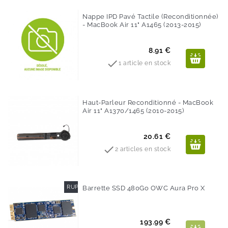
Nappe IPD Pavé Tactile (reconditionnée)
- MacBook Air 11" A1465 (2013-2015)
Prix
8.91 €

1 article en stock
Haut-Parleur Reconditionné - MacBook
Air 11" A1370/1465 (2010-2015)
Prix
20.61 €

2 articles en stock
RUPTURE DE STOCK
Barrette SSD 480Go OWC Aura Pro X
Prix
193.99 €