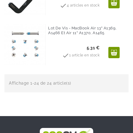

4 articles en stock
Lot De Vis - MacBook Air 13" A1369,
A1466 Et Air 11" A1370, A1465
Prix
5.31 €

1 article en stock
Affichage 1-24 de 24 article(s)