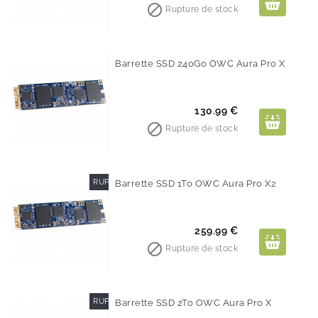

Rupture de stock
Barrette SSD 240Go OWC Aura Pro X
Prix
130.99 €

Rupture de stock
RUPTURE DE STOCK
Barrette SSD 1To OWC Aura Pro X2
Prix
259.99 €

Rupture de stock
RUPTURE DE STOCK
Barrette SSD 2To OWC Aura Pro X