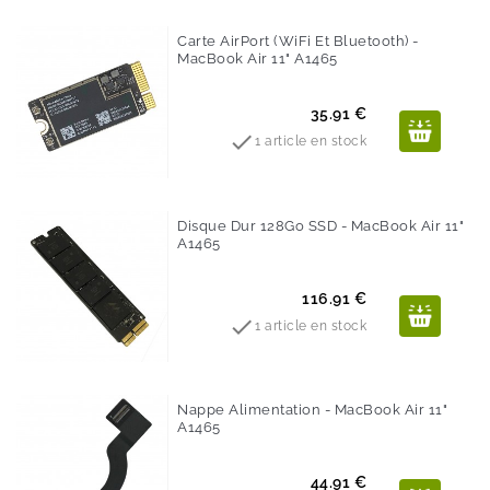
Carte AirPort (WiFi Et Bluetooth) -
MacBook Air 11" A1465
Prix
35.91 €

1 article en stock
Disque Dur 128Go SSD - MacBook Air 11"
A1465
Prix
116.91 €

1 article en stock
Nappe Alimentation - MacBook Air 11"
A1465
Prix
44.91 €