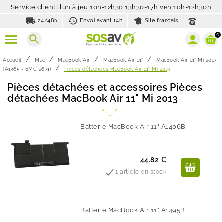
Service client : lun à jeu 10h-12h30 13h30-17h ven 10h-12h30h
local_shipping
history_toggle_off
24/48h
Envoi avant 14h
Site français
0
search
Accueil
Mac
MacBook Air
MacBook Air 11"
MacBook Air 11" Mi 2013
(A1465 - EMC 2631)
Pièces détachées MacBook Air 11" Mi 2013
Pièces détachées et accessoires Pièces
détachées MacBook Air 11" Mi 2013
Batterie MacBook Air 11" A1406B
Prix
44.82 €

1 article en stock
Batterie MacBook Air 11" A1495B