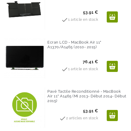
Prix
53.91 €

1 article en stock
Ecran LCD - MacBook Air 11"
A1370/A1465 (2010- 2015)
Prix
76.41 €

1 article en stock
Pavé Tactile Reconditionné - MacBook
Air 11" A1465 (Mi 2013- Début 2014- Début
2015)
Prix
53.91 €

2 articles en stock