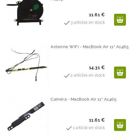
Prix
11.61 €

3 articles en stock
Antenne WiFi - MacBook Air 11" A1465
Prix
14.31 €

2 articles en stock
Caméra - MacBook Air 11" A1465
Prix
11.61 €

1 article en stock