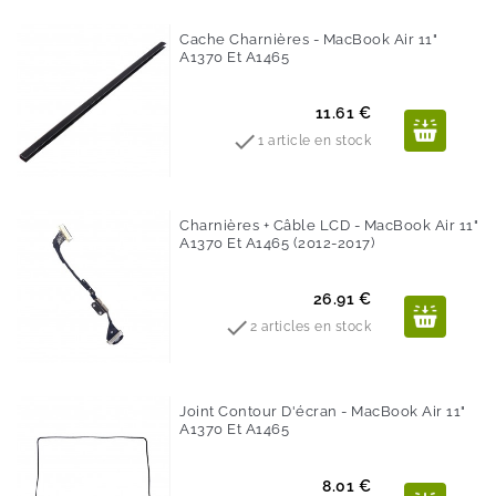
Cache Charnières - MacBook Air 11"
A1370 Et A1465
Prix
11.61 €

1 article en stock
Charnières + Câble LCD - MacBook Air 11"
A1370 Et A1465 (2012-2017)
Prix
26.91 €

2 articles en stock
Joint Contour D'écran - MacBook Air 11"
A1370 Et A1465
Prix
8.01 €