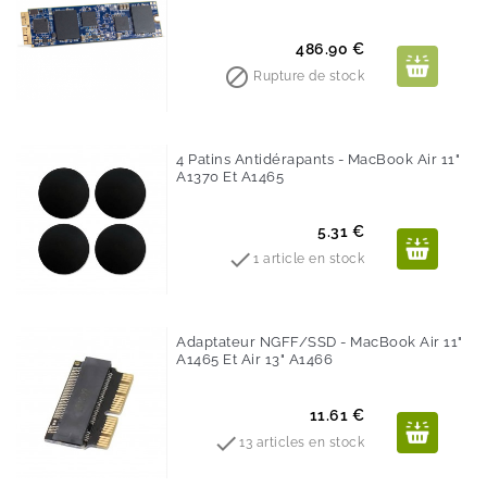
Prix
486.90 €

Rupture de stock
4 Patins Antidérapants - MacBook Air 11"
A1370 Et A1465
Prix
5.31 €

1 article en stock
Adaptateur NGFF/SSD - MacBook Air 11"
A1465 Et Air 13" A1466
Prix
11.61 €

13 articles en stock