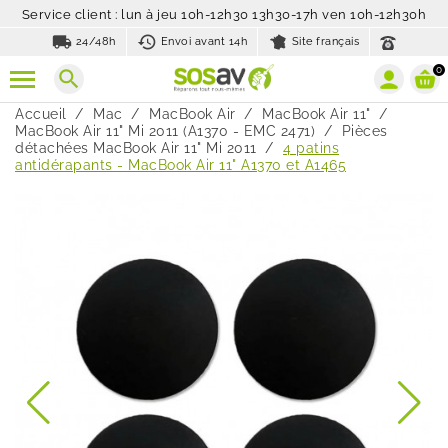
Service client : lun à jeu 10h-12h30 13h30-17h ven 10h-12h30h
local_shipping
history_toggle_off
24/48h
Envoi avant 14h
Site français
0
search
Accueil
Mac
MacBook Air
MacBook Air 11"
MacBook Air 11" Mi 2011 (A1370 - EMC 2471)
Pièces
détachées MacBook Air 11" Mi 2011
4 patins
antidérapants - MacBook Air 11" A1370 et A1465