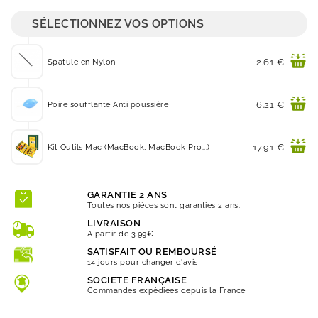
SÉLECTIONNEZ VOS OPTIONS
Prix
2.61 €
Spatule en Nylon
Prix
6.21 €
Poire soufflante Anti poussière
Prix
17.91 €
Kit Outils Mac (MacBook, MacBook Pro...)
GARANTIE 2 ANS
Toutes nos pièces sont garanties 2 ans.
LIVRAISON
A partir de 3.99€
SATISFAIT OU REMBOURSÉ
14 jours pour changer d'avis
SOCIETE FRANÇAISE
Commandes expédiées depuis la France