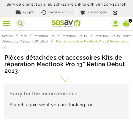
Service client : lun à jeu 10h-12h30 13h30-17h ven 10h-12h30h
local_shipping
history_toggle_off
24/48h
Envoi avant 14h
Site français
0
search
Accueil
Mac
MacBook Pro
MacBook Pro 13"
MacBook Pro 13" Retina
Début 2013 (A1425 - EMC 2672)
Kits de réparation MacBook Pro 13" Retina Début
2013
Pièces détachées et accessoires Kits de
réparation MacBook Pro 13" Retina Début
2013
Sorry for the inconvenience.
Search again what you are looking for