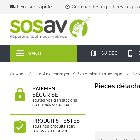
local_shipping
timer
Livraison rapide
Commandes expédiées jusqu'à
map
phone_iphone
GUIDES
I
MENU
Accueil
Electroménager
Gros électroménager
La
Pièces détach
PAIEMENT
SÉCURISÉ
Toutes vos transactions
sont 100% sécurisées
PRODUITS TESTÉS
Tous nos produits sont
testés avant envoi