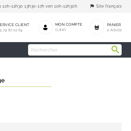
flag
jeu 10h-12h30 13h30-17h ven 10h-12h30h
Site français
MON COMPTE
ERVICE CLIENT
PANIER
5 79 87 02 64
CLIENT
0 Article
ge