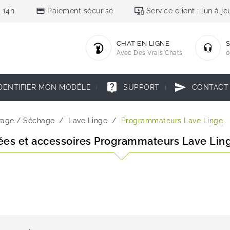
credit_card
important_devices
 14h
Paiement sécurisé
Service client : lun à 
CHAT EN LIGNE
S
Avec Des Vrais Chats
0
live_help
send
DENTIFIER MON MODÈLE
SUPPORT
CONTACT
vage / Séchage
Lave Linge
Programmateurs Lave Linge
ées et accessoires Programmateurs Lave Lin