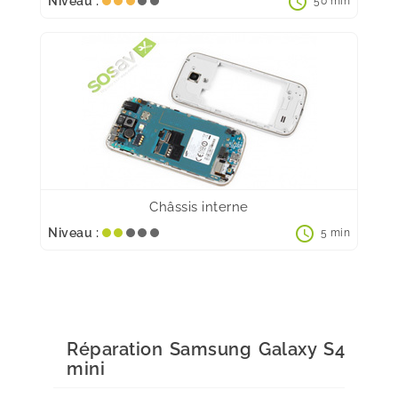
schedule
Niveau :
50 min
Châssis interne
schedule
Niveau :
5 min
Réparation Samsung Galaxy S4
mini