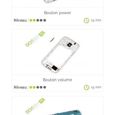
Bouton power
schedule
Niveau :
15 min
Bouton volume
schedule
Niveau :
15 min