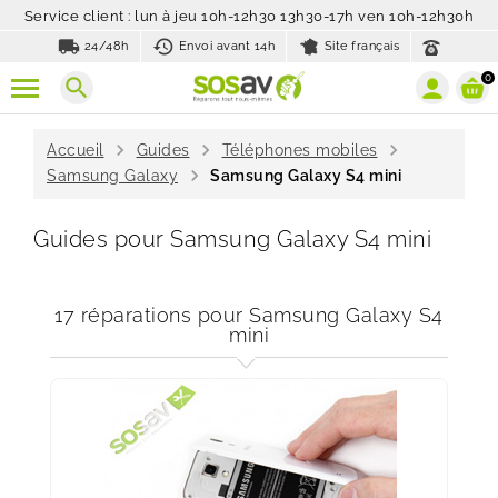
Service client : lun à jeu 10h-12h30 13h30-17h ven 10h-12h30h
local_shipping
history_toggle_off
24/48h
Envoi avant 14h
Site français
0
search
chevron_right
chevron_right
chevron_right
Accueil
Guides
Téléphones mobiles
chevron_right
Samsung Galaxy
Samsung Galaxy S4 mini
Guides pour Samsung Galaxy S4 mini
17 réparations pour Samsung Galaxy S4
mini