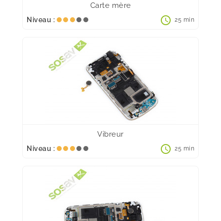
Carte mère
schedule
Niveau :
25 min
Vibreur
schedule
Niveau :
25 min