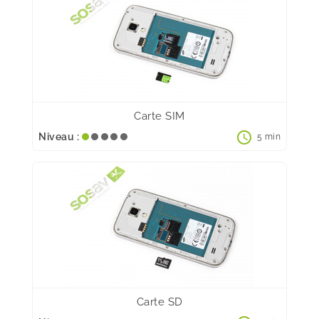
Carte SIM
schedule
Niveau :
5 min
Carte SD