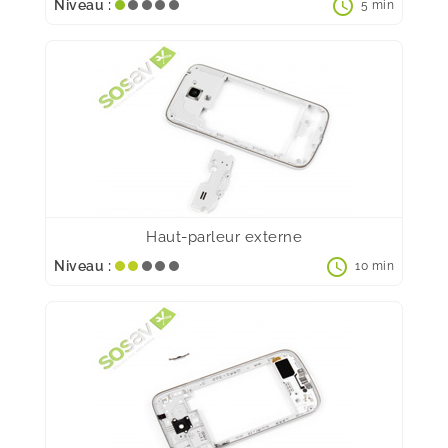
schedule
Niveau :
5 min
Haut-parleur externe
schedule
Niveau :
10 min