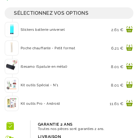
SÉLECTIONNEZ VOS OPTIONS
Prix
2.61 €
Stickers batterie universel
Prix
6.21 €
Poche chauffante - Petit format
Prix
8.01 €
iSesamo (Spatule en métal)
Prix
8.01 €
Kit outils Spécial - N°1
Prix
11.61 €
Kit outils Pro - Android
GARANTIE 2 ANS
Toutes nos pièces sont garanties 2 ans.
LIVRAISON