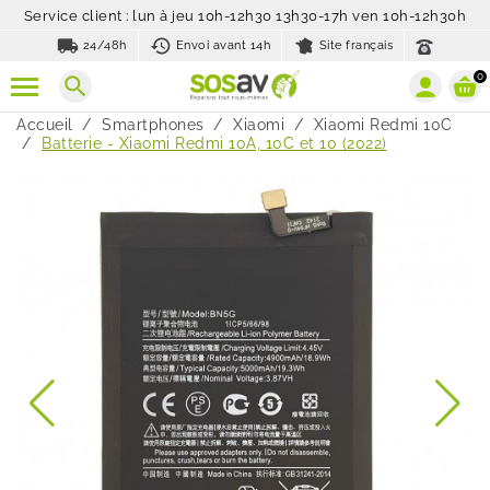
Service client : lun à jeu 10h-12h30 13h30-17h ven 10h-12h30h
local_shipping
history_toggle_off
24/48h
Envoi avant 14h
Site français
0
search
Accueil
Smartphones
Xiaomi
Xiaomi Redmi 10C
Batterie - Xiaomi Redmi 10A, 10C et 10 (2022)