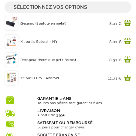
SÉLECTIONNEZ VOS OPTIONS
Prix
8.01 €
iSesamo (Spatule en métal)
Prix
8.01 €
Kit outils Spécial - N°1
Prix
8.91 €
Décapeur thermique petit format
Prix
11.61 €
Kit outils Pro - Android
GARANTIE 2 ANS
Toutes nos pièces sont garanties 2 ans.
LIVRAISON
A partir de 3.99€
SATISFAIT OU REMBOURSÉ
14 jours pour changer d'avis
SOCIETE FRANÇAISE