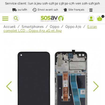
Service client : lun à jeu 10h-12h30 13h30-17h ven 10h-12h30h
local_shipping
history_toggle_off
24/48h
Envoi avant 14h
Site français
0
search
Accueil
Smartphones
Oppo
Oppo A72
Ecran
complet LCD - Oppo A72 4G et A92