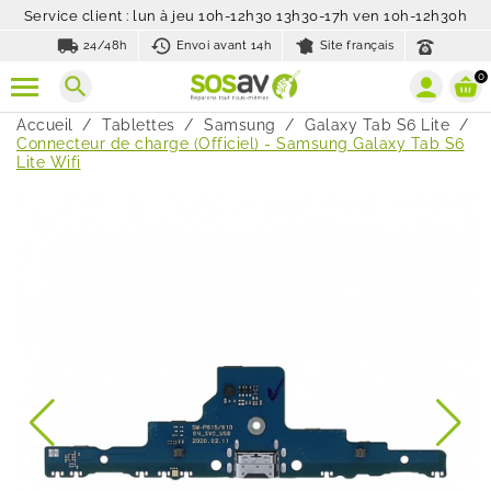
Service client : lun à jeu 10h-12h30 13h30-17h ven 10h-12h30h
local_shipping
history_toggle_off
24/48h
Envoi avant 14h
Site français
0
search
Accueil
Tablettes
Samsung
Galaxy Tab S6 Lite
Connecteur de charge (Officiel) - Samsung Galaxy Tab S6
Lite Wifi