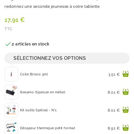
redonnez une seconde jeunesse à votre tablette.
17,91 €
TTC
Quantité

2 articles en stock
SÉLECTIONNEZ VOS OPTIONS
Prix
3.51 €
Colle B7000 3ml
Prix
8.01 €
iSesamo (Spatule en métal)
Prix
8.01 €
Kit outils Spécial - N°1
Prix
8.91 €
Décapeur thermique petit format