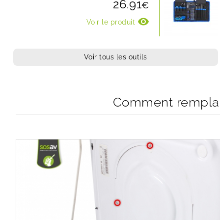
26.91
€
visibility
Voir le produit
Voir tous les outils
Comment remplace