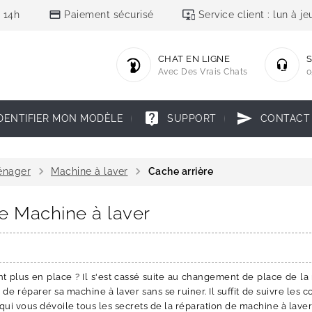
credit_card
important_devices
 14h
Paiement sécurisé
Service client : lun à 
CHAT EN LIGNE
S
Avec Des Vrais Chats
0
live_help
send
DENTIFIER MON MODÈLE
SUPPORT
CONTACT
chevron_right
chevron_right
énager
Machine à laver
Cache arrière
re Machine à laver
nt plus en place ? Il s'est cassé suite au changement de place de l
e de réparer sa machine à laver sans se ruiner. Il suffit de suivre les 
ui vous dévoile tous les secrets de la réparation de machine à laver