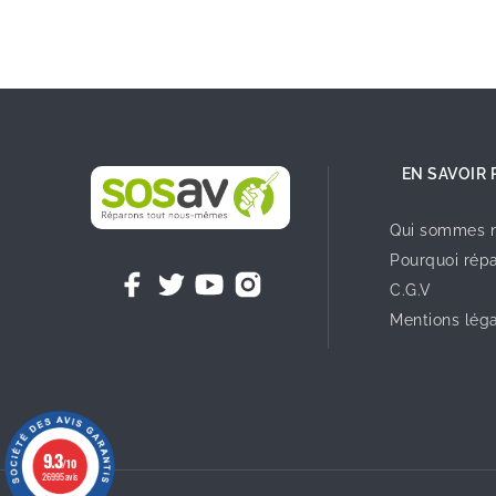
EN SAVOIR 
Qui sommes n
Pourquoi répa
C.G.V
Mentions lég
9.3
/10
26995 avis