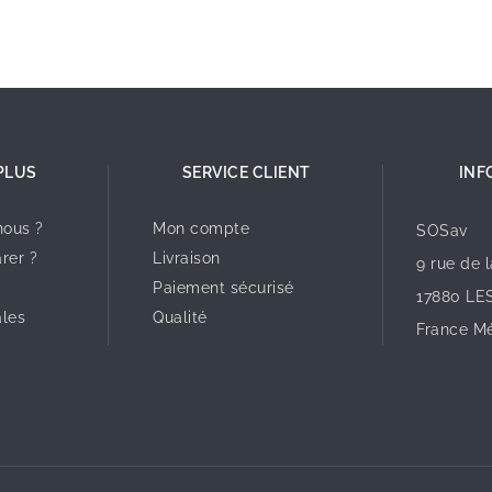
PLUS
SERVICE CLIENT
INF
ous ?
Mon compte
SOSav
rer ?
Livraison
9 rue de 
Paiement sécurisé
17880 LE
ales
Qualité
France Mé