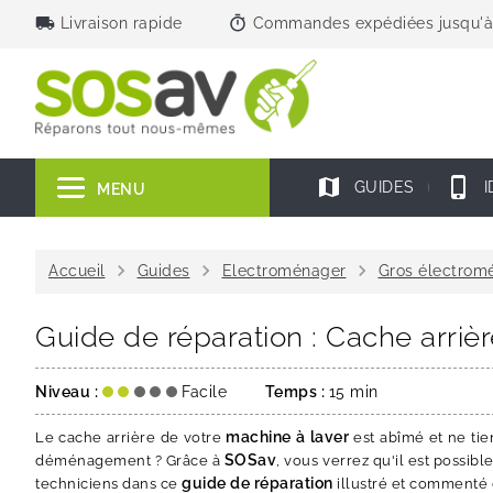
local_shipping
timer
Livraison rapide
Commandes expédiées jusqu'à
map
phone_iphone
GUIDES
I
MENU
chevron_right
chevron_right
chevron_right
Accueil
Guides
Electroménager
Gros électrom
Guide de réparation : Cache arriè
Niveau :
Facile
Temps :
15 min
machine à laver
Le cache arrière de votre
est abîmé et ne tie
SOSav
déménagement ? Grâce à
, vous verrez qu'il est possibl
guide de réparation
techniciens dans ce
illustré et commenté q