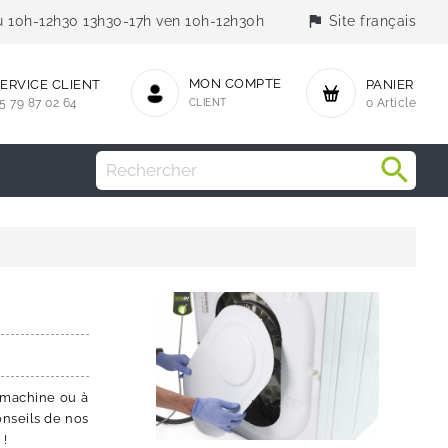
flag
jeu 10h-12h30 13h30-17h ven 10h-12h30h
Site français
MON COMPTE
ERVICE CLIENT
PANIER
5 79 87 02 64
CLIENT
0 Article
a machine ou à
conseils de nos
 !