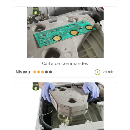
Carte de commandes
schedule
Niveau :
20 min