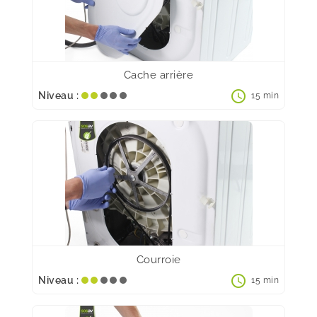
Cache arrière
schedule
Niveau :
15 min
Courroie
schedule
Niveau :
15 min