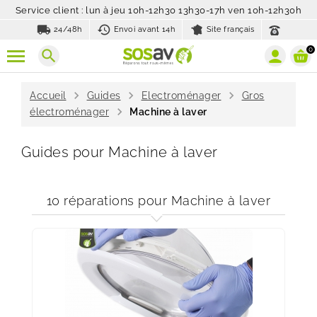
Service client : lun à jeu 10h-12h30 13h30-17h ven 10h-12h30h
local_shipping
history_toggle_off
24/48h
Envoi avant 14h
Site français
0
search
chevron_right
chevron_right
chevron_right
Accueil
Guides
Electroménager
Gros
chevron_right
électroménager
Machine à laver
Guides pour Machine à laver
10 réparations pour Machine à laver