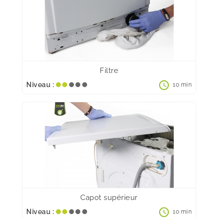
Filtre
schedule
Niveau :
10 min
Capot supérieur
schedule
Niveau :
10 min