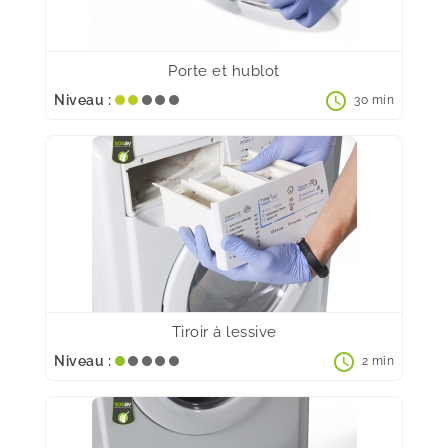
Porte et hublot
schedule
Niveau :
30 min
Tiroir à lessive
schedule
Niveau :
2 min