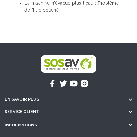
La machine n'évacue plus l'eau : Problème
de filtre bouché

EN SAVOIR PLUS

SERVICE CLIENT

INFORMATIONS